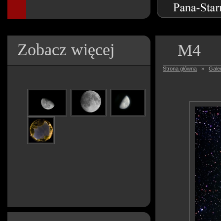
Zobacz więcej
M4
Strona główna
»
Galer