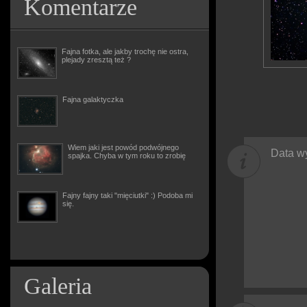
Komentarze
Fajna fotka, ale jakby trochę nie ostra,
plejady zresztą też ?
Fajna galaktyczka
Wiem jaki jest powód podwójnego
Data wy
spajka. Chyba w tym roku to zrobię
Fajny fajny taki "mięciutki" :) Podoba mi
się.
Galeria