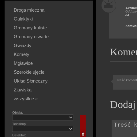
Aktual
Droga mleczna
Oddanyc
23
Galaktyki
Zamkni
Gromady kuliste
Gromady otwarte
Gwiazdy
Komen
Komety
Mgławice
Szerokie ujęcie
Układ Słoneczny
Treść komenta
Zjawiska
wszystkie »
Dodaj
Obiekt:
Teleskop:
Detektor: