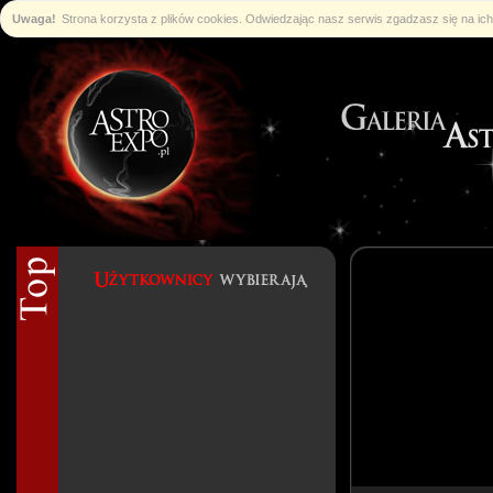
Uwaga!
Strona korzysta z plików cookies. Odwiedzając nasz serwis zgadzasz się na i