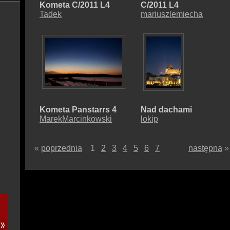
Kometa C/2011 L4
C/2011 L4
Tadek
mariuszlemiecha
Kometa Panstarrs 4
Nad dachami
MarekMarcinkowski
lokip
«
poprzednia
1
2
3
4
5
6
7
następna
»