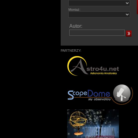
Montaż:
Autor:
PARTNERZY: