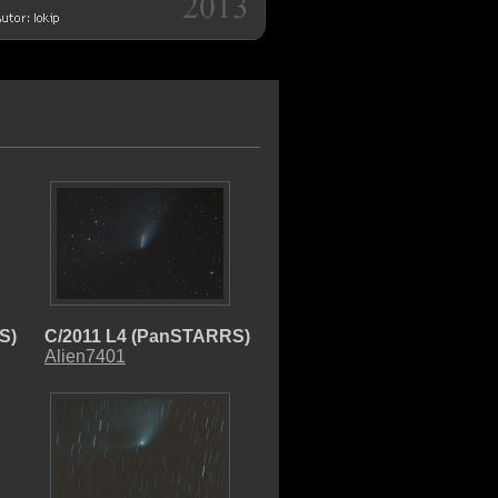
S)
C/2011 L4 (PanSTARRS)
Alien7401