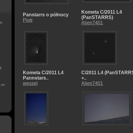
Kometa C/2011 L4
Panstarrs o północy
(PanSTARRS)
Piotr
Alien7401
a,
ię
Kometa C/2011 L4
C/2011 L4 (PanSTARR
Pannstars..
+..
wessel
Alien7401
a mi