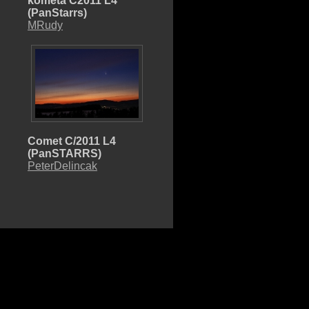
kometa C2011 L4
(PanStarrs)
MRudy
Comet C/2011 L4
(PanSTARRS)
PeterDelincak