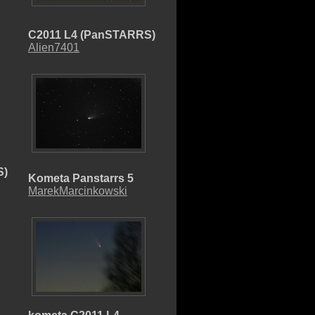
C2011 L4 (PanSTARRS)
Alien7401
S)
Kometa Panstarrs 5
MarekMarcinkowski