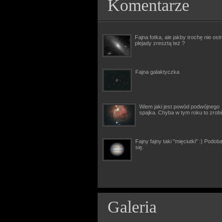
Komentarze
Fajna fotka, ale jakby trochę nie ostr
plejady zresztą też ?
Fajna galaktyczka
Wiem jaki jest powód podwójnego
spajka. Chyba w tym roku to zrob
Fajny fajny taki "mięciutki" :) Podob
się.
Galeria