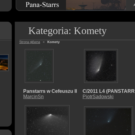
Kategoria: Komety
Strona główna
»
Komety
Panstarrs w Cefeuszu II
C/2011 L4 (PANSTARR
MarcinSn
PiotrSadowski