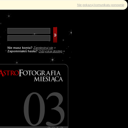
Nie pokazuj komunikatu ponownie
Nie masz konta?
Zarejestruj się
»
Zapomniałeś hasła?
Odzyskaj dostęp
»