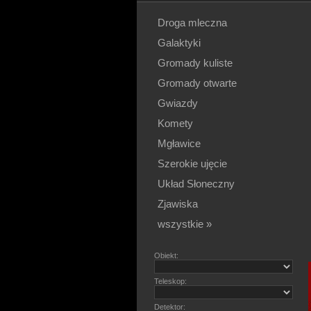
Droga mleczna
Galaktyki
Gromady kuliste
Gromady otwarte
Gwiazdy
Komety
Mgławice
Szerokie ujęcie
Układ Słoneczny
Zjawiska
wszystkie »
Obiekt:
Teleskop:
Detektor: