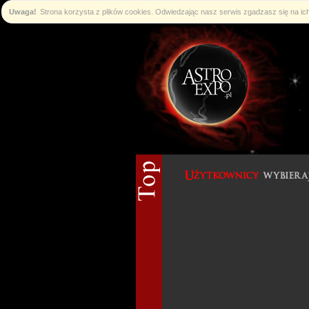
Uwaga!
Strona korzysta z plików cookies. Odwiedzając nasz serwis zgadzasz się na i