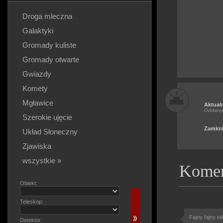
Droga mleczna
Galaktyki
Gromady kuliste
Gromady otwarte
Gwiazdy
Komety
Mgławice
Aktual
Oddany
Szerokie ujęcie
Zamkni
Układ Słoneczny
Zjawiska
wszystkie »
Komen
Obiekt:
Teleskop:
Fajny fajny ta
Detektor: