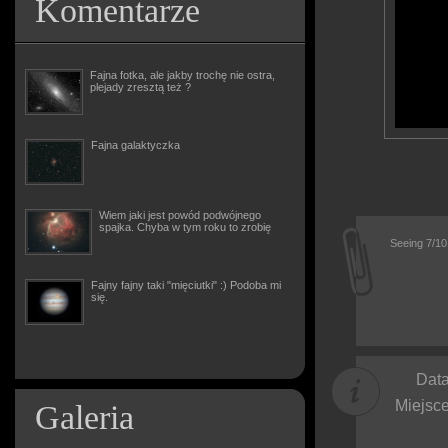
Komentarze
Fajna fotka, ale jakby trochę nie ostra,
plejady zresztą też ?
Fajna galaktyczka
Wiem jaki jest powód podwójnego
spajka. Chyba w tym roku to zrobię
Seeing 7/1
Fajny fajny taki "mięciutki" :) Podoba mi
się.
Data
Miejsce
Galeria