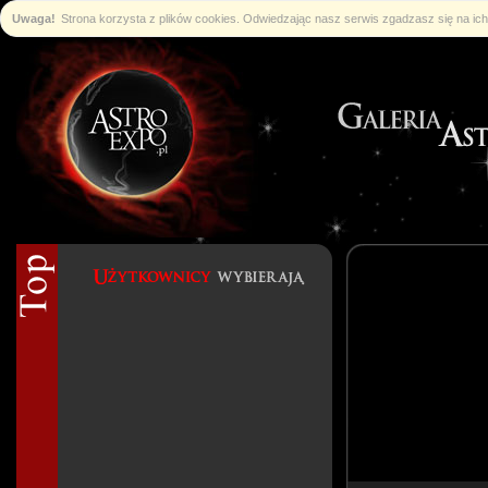
Uwaga!
Strona korzysta z plików cookies. Odwiedzając nasz serwis zgadzasz się na i