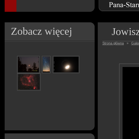
Zobacz więcej
Jowis
Strona główna
»
Galer