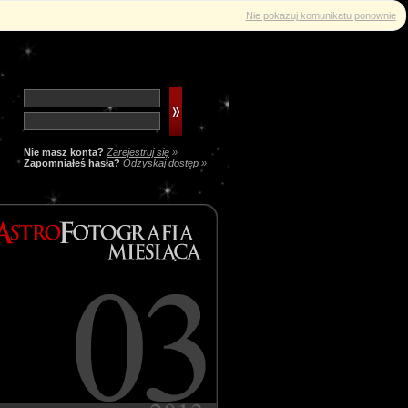
Nie pokazuj komunikatu ponownie
Nie masz konta?
Zarejestruj się
»
Zapomniałeś hasła?
Odzyskaj dostęp
»