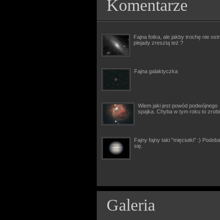
Komentarze
Fajna fotka, ale jakby trochę nie ostr
plejady zresztą też ?
Fajna galaktyczka
Wiem jaki jest powód podwójnego
spajka. Chyba w tym roku to zrob
Fajny fajny taki "mięciutki" :) Podob
się.
Galeria