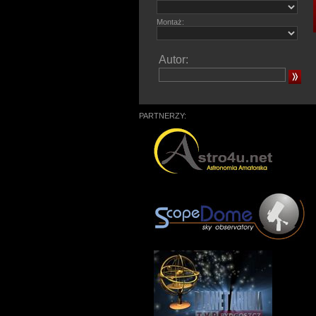
Montaż:
Autor:
PARTNERZY: