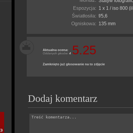
Montaż:
Statyw fotograf
Espozycja:
1 x 1 / iso 800 (i
Światłosiła:
f/5,6
Ogniskowa:
135 mm
5.25
Aktualna ocena:
Oddanych głosów:
4
Zamknięto już głosowanie na to zdjęcie
Dodaj komentarz