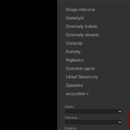
Droga mleczna
Galaktyki
Gromady kuliste
Gromady otwarte
Gwiazdy
Komety
Mgławice
Szerokie ujęcie
Układ Słoneczny
Zjawiska
wszystkie »
Obiekt:
Teleskop:
Detektor: