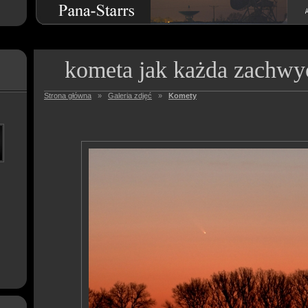
kometa jak każda zachwy
Strona główna
»
Galeria zdjęć
»
Komety