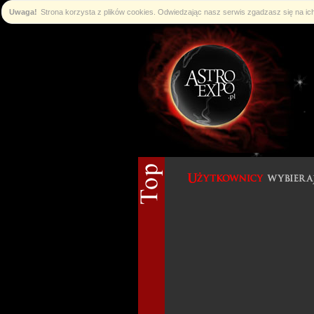
Uwaga!
Strona korzysta z plików cookies. Odwiedzając nasz serwis zgadzasz się na i