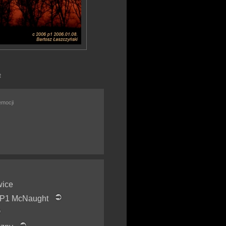
e
emocji
wice
6 P1 McNaught