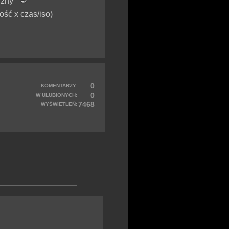
iczny
lość x czas/iso)
0
KOMENTARZY:
0
W ULUBIONYCH:
7468
WYŚWIETLEŃ: