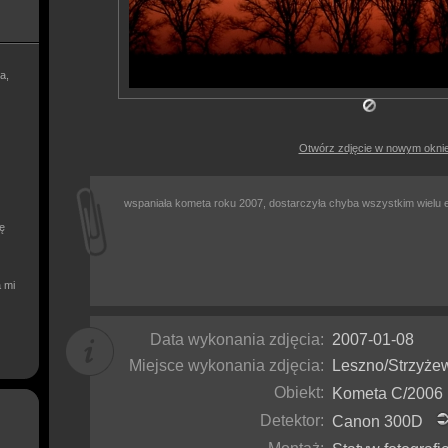
a,
Otwórz zdjęcie w nowym okni
wspaniała kometa roku 2007, dostarczyła chyba wszystkim wielu 
ię
a mi
Data wykonania zdjęcia:
2007-01-08
Miejsce wykonania zdjęcia:
Leszno/Strzyże
Obiekt:
Kometa C/200
Detektor:
Canon 300D