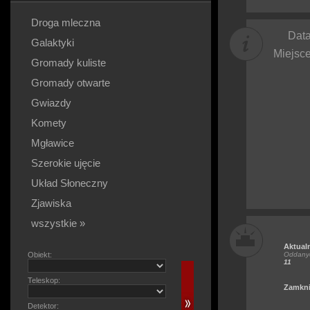
Droga mleczna
Data
Galaktyki
Miejsce
Gromady kuliste
Gromady otwarte
Gwiazdy
Komety
Mgławice
Szerokie ujęcie
Układ Słoneczny
Zjawiska
wszystkie »
Aktual
Obiekt:
Oddanyc
11
Teleskop:
Zamkni
Detektor: