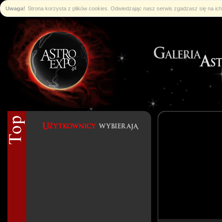
Uwaga!
Strona korzysta z plików cookies. Odwiedzając nasz serwis zgadzasz się na i