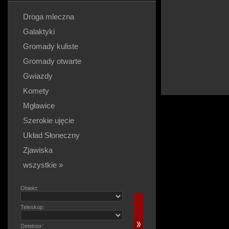
Droga mleczna
Galaktyki
Gromady kuliste
Gromady otwarte
Gwiazdy
Komety
Mgławice
Szerokie ujęcie
Układ Słoneczny
Zjawiska
wszystkie »
Obiekt:
Teleskop:
Detektor: