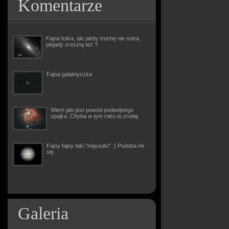
Komentarze
Fajna fotka, ale jakby trochę nie ostra,
plejady zresztą też ?
Fajna galaktyczka
Wiem jaki jest powód podwójnego
spajka. Chyba w tym roku to zrobię
Fajny fajny taki "mięciutki" :) Podoba mi
się.
Galeria