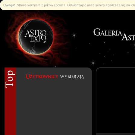
Uwaga!
Strona korzysta z plików cookies. Odwiedzając nasz serwis zgadzasz się na i