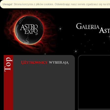
Uwaga!
Strona korzysta z plików cookies. Odwiedzając nasz serwis zgadzasz się na i