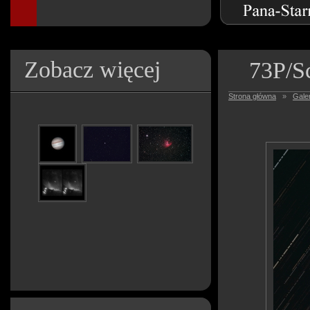
Zobacz więcej
73P/S
Strona główna
»
Galer