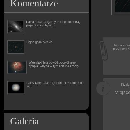
Komentarze
Fajna fotka, ale jakby trochę nie ostra,
plejady zresztą też ?
Fajna galaktyczka
Jedna z moi
przy pełni 
Wiem jaki jest powód podwójnego
spajka. Chyba w tym roku to zrobię
Fajny fajny taki "mięciutki" :) Podoba mi
Data
się.
Miejsce
Galeria