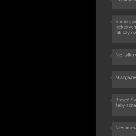
Spróbuj je
niektórych
tak czy o
Nic, tylk
Miazga,rew
Brawo! Św
żeby zoba
Niesamowit