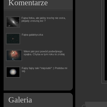
Komentarze
Fajna fotka, ale jakby trochę nie ostra,
plejady zresztą też ?
Fajna galaktyczka
Wiem jaki jest powód podwójnego
spajka. Chyba w tym roku to zrobię
Fajny fajny taki "mięciutki" :) Podoba mi
się.
Galeria