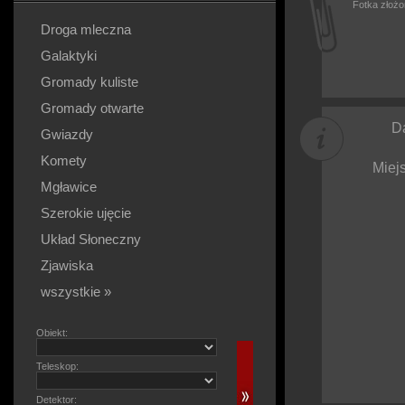
Fotka złożo
Droga mleczna
Galaktyki
Gromady kuliste
Gromady otwarte
D
Gwiazdy
Komety
Miej
Mgławice
Szerokie ujęcie
Układ Słoneczny
Zjawiska
wszystkie »
Obiekt:
Teleskop:
Detektor: