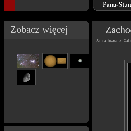
Zobacz więcej
Zacho
Strona główna
»
Galer