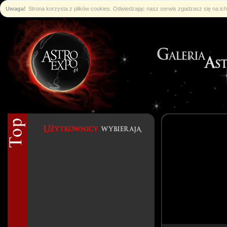
Uwaga!
Strona korzysta z plików cookies. Odwiedzając nasz serwis zgadzasz się na i