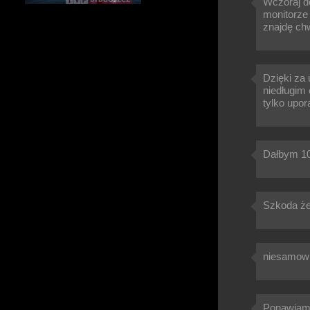
Wczoraj d
monitorze 
znajdę chw
Dzięki za 
niedługim 
tylko upor
Dałbym 10!
Szkoda że 
niesamowit
Ponawiam 