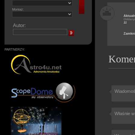
Montaż:
Aktual
Oddanyc
11
Autor:
Zamkni
PARTNERZY:
Komen
Wiadomość
Właśnie w 