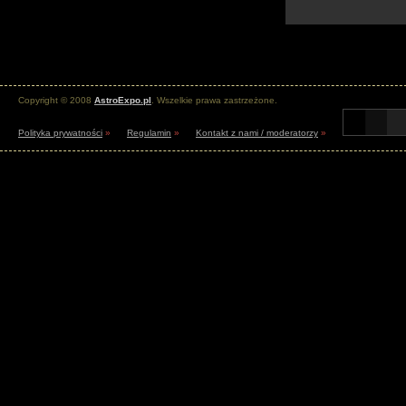
Copyright © 2008
AstroExpo.pl
. Wszelkie prawa zastrzeżone.
Polityka prywatności
»
Regulamin
»
Kontakt z nami / moderatorzy
»