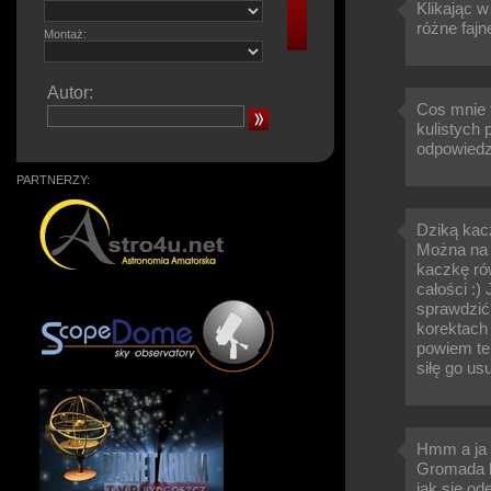
Klikając w
różne fajn
Montaż:
Autor:
Cos mnie t
kulistych 
odpowiedz
PARTNERZY:
Dziką kac
Można na 
kaczkę rów
całości :)
sprawdzić 
korektach 
powiem ten
siłę go us
Hmm a ja w
Gromada b
jak sie od