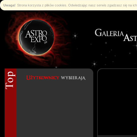
Uwaga!
Strona korzysta z plików cookies. Odwiedzając nasz serwis zgadzasz się na i