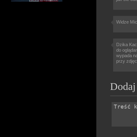
Widze Mich
Dzika Kacz
do oglądan
wypada na
przy zdję
Dodaj