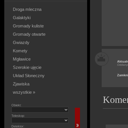
Droga mleczna
Galaktyki
Gromady kuliste
Gromady otwarte
Gwiazdy
Komety
Mgławice
Aktual
Oddany
Szerokie ujęcie
Układ Słoneczny
Zamkni
Zjawiska
wszystkie »
Komen
Obiekt:
Teleskop:
Detektor: