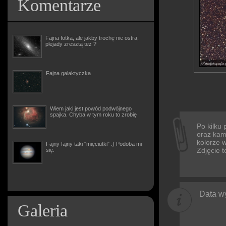
Komentarze
Fajna fotka, ale jakby trochę nie ostra,
plejady zresztą też ?
Fajna galaktyczka
Wiem jaki jest powód podwójnego
spajka. Chyba w tym roku to zrobię
Po kilku
oraz kam
kolorze w
Fajny fajny taki "mięciutki" :) Podoba mi
Zdjęcie t
się.
Data wy
Galeria