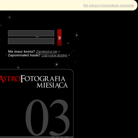
Nie pokazuj komunikatu ponownie
Nie masz konta?
Zarejestruj się
»
Zapomniałeś hasła?
Odzyskaj dostęp
»