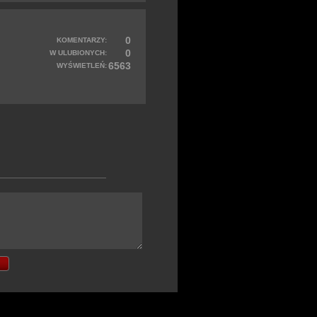
0
KOMENTARZY:
0
W ULUBIONYCH:
6563
WYŚWIETLEŃ: