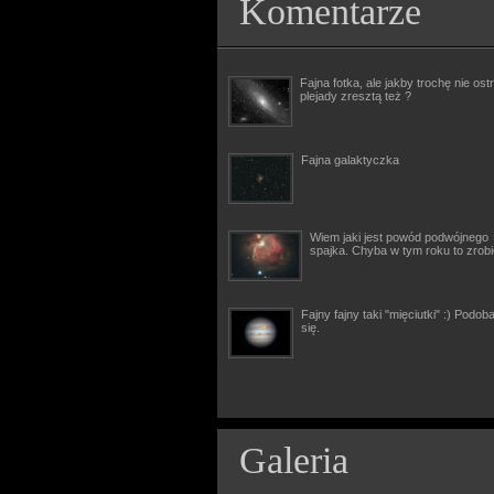
Komentarze
Fajna fotka, ale jakby trochę nie ostr
plejady zresztą też ?
Fajna galaktyczka
Wiem jaki jest powód podwójnego
spajka. Chyba w tym roku to zrob
Fajny fajny taki "mięciutki" :) Podob
się.
Galeria