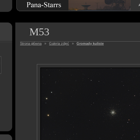
M53
Strona główna
»
Galeria zdjęć
»
Gromady kuliste