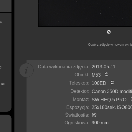
a,
Otwórz zdjęcie w nowym okni
Data wykonania zdjęcia:
2013-05-11
ię
Obiekt:
M53
Teleskop:
100ED
a mi
Detektor:
Canon 350D modi
Montaż:
SW HEQ-5 PRO
Espozycja:
25x180sek. ISO800 
Światłosiła:
f/9
Ogniskowa:
900 mm