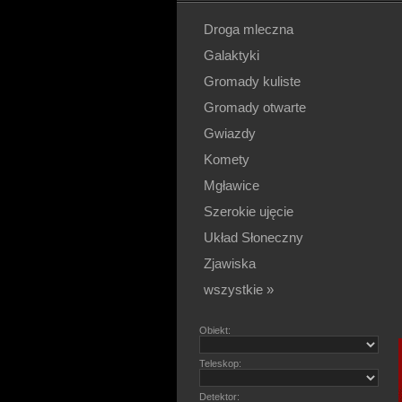
Droga mleczna
Galaktyki
Gromady kuliste
Gromady otwarte
Gwiazdy
Komety
Mgławice
Szerokie ujęcie
Układ Słoneczny
Zjawiska
wszystkie »
Obiekt:
Teleskop:
Detektor: