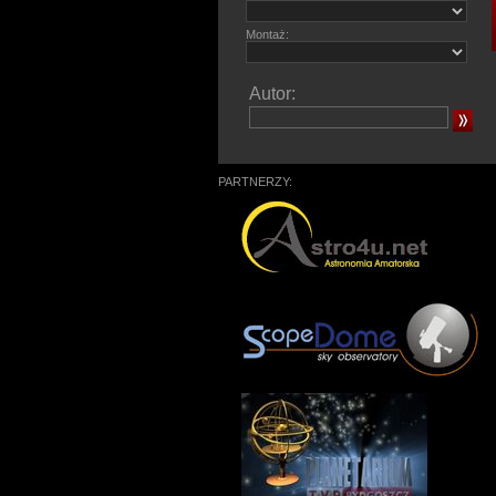
Montaż:
Autor:
PARTNERZY: