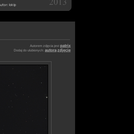
patrix
Autorem zdjęcia jest
autora
zdjęcie
Dodaj do ulubionych: