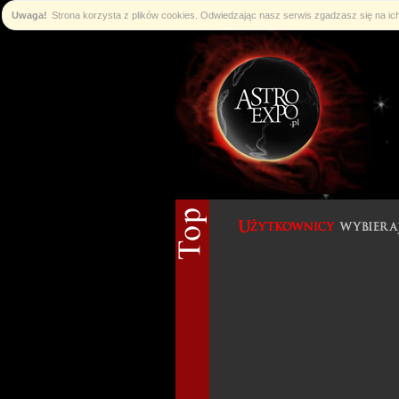
Uwaga!
Strona korzysta z plików cookies. Odwiedzając nasz serwis zgadzasz się na i