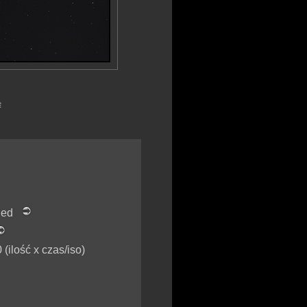
e
fied
(ilość x czas/iso)