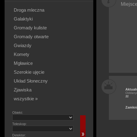
Miejsce
Droga mleczna
Galaktyki
Gromady kuliste
Gromady otwarte
Gwiazdy
Komety
Mgławice
Szerokie ujęcie
Układ Słoneczny
Zjawiska
Aktual
Oddanyc
11
wszystkie »
Zamkni
Obiekt:
Teleskop:
Detektor: