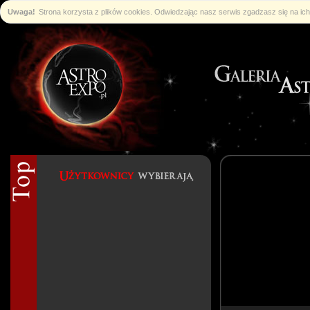
Uwaga!
Strona korzysta z plików cookies. Odwiedzając nasz serwis zgadzasz się na i