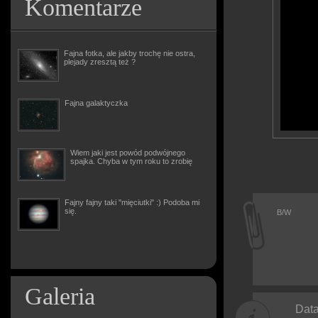
Komentarze
Fajna fotka, ale jakby trochę nie ostra,
plejady zresztą też ?
Fajna galaktyczka
Wiem jaki jest powód podwójnego
spajka. Chyba w tym roku to zrobię
Fajny fajny taki "mięciutki" :) Podoba mi
się.
B/W
Galeria
Data