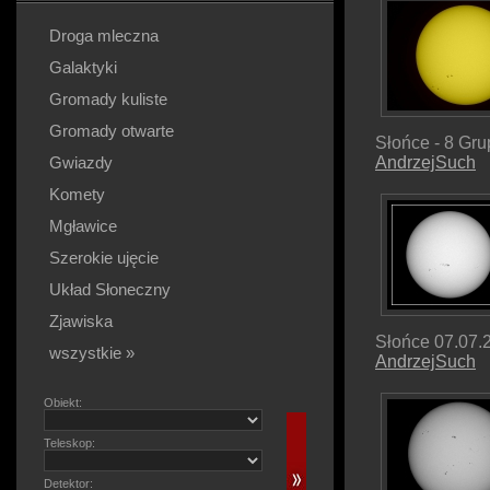
Droga mleczna
Galaktyki
Gromady kuliste
Gromady otwarte
Słońce - 8 Gru
Gwiazdy
AndrzejSuch
Komety
Mgławice
Szerokie ujęcie
Układ Słoneczny
Zjawiska
Słońce 07.07.
wszystkie »
AndrzejSuch
Obiekt:
Teleskop:
Detektor: