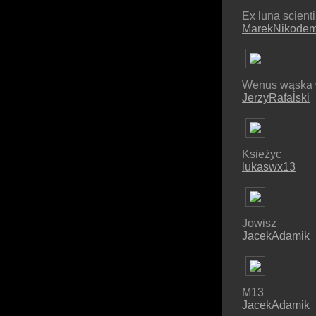
Ex luna scient
MarekNikode
Wenus wąska w
JerzyRafalski
Ksieżyc
lukaswx13
Jowisz
JacekAdamik
M13
JacekAdamik