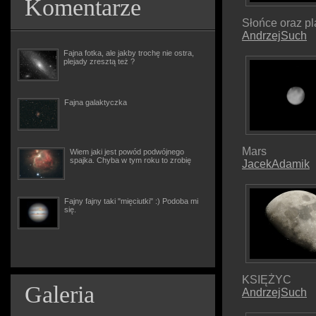
Komentarze
Słońce oraz p
AndrzejSuch
Fajna fotka, ale jakby trochę nie ostra,
plejady zresztą też ?
Fajna galaktyczka
Mars
Wiem jaki jest powód podwójnego
spajka. Chyba w tym roku to zrobię
JacekAdamik
Fajny fajny taki "mięciutki" :) Podoba mi
się.
KSIĘŻYC
Galeria
AndrzejSuch