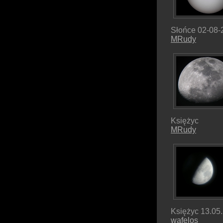
Słońce 02-08-
MRudy
Księżyc
MRudy
Księżyc 13.05
wafelos