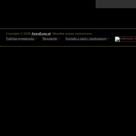
Copyright © 2008
AstroExpo.pl
. Wszelkie prawa zastrzeżone.
Polityka prywatności
»
Regulamin
»
Kontakt z nami / moderatorzy
»