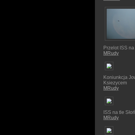
Przelot ISS na t
MRudy
Koniunkcja Jo
Ksiezycem
MRudy
ISS na tle Sło
MRudy