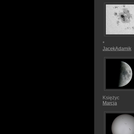
*
JacekAdamik
Księżyc
Marcja