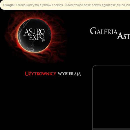
Uwaga!
Strona korzysta z plików cookies. Odwiedzając nasz serwis zgadzasz się na i