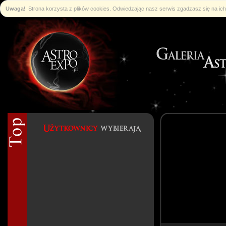
Uwaga!
Strona korzysta z plików cookies. Odwiedzając nasz serwis zgadzasz się na i