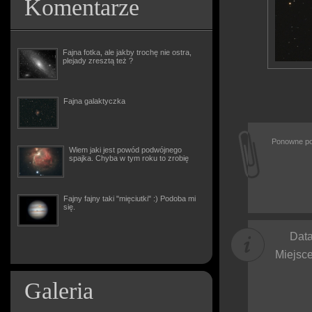
Komentarze
Fajna fotka, ale jakby trochę nie ostra,
plejady zresztą też ?
Fajna galaktyczka
Ponowne po
Wiem jaki jest powód podwójnego
spajka. Chyba w tym roku to zrobię
Fajny fajny taki "mięciutki" :) Podoba mi
się.
Data
Miejsce
Galeria