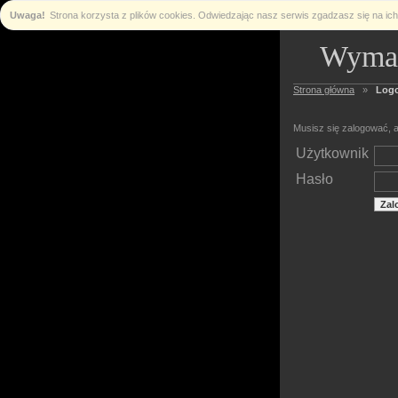
Uwaga!
Strona korzysta z plików cookies. Odwiedzając nasz serwis zgadzasz się na i
Wymag
Strona główna
»
Log
Musisz się zalogować, a
Użytkownik
Hasło