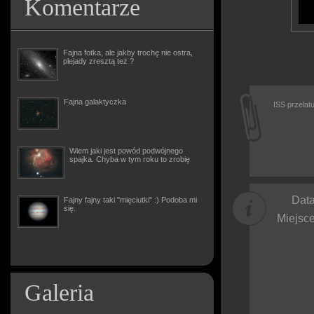
Komentarze
Fajna fotka, ale jakby trochę nie ostra,
plejady zresztą też ?
Fajna galaktyczka
ISS przelat
Wiem jaki jest powód podwójnego
spajka. Chyba w tym roku to zrobię
Data
Fajny fajny taki "mięciutki" :) Podoba mi
się.
Miejsce
Galeria