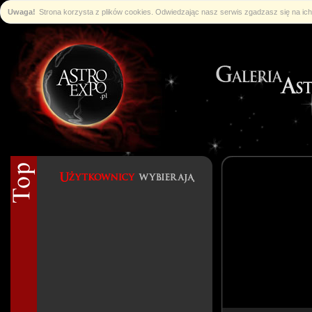
Uwaga!
Strona korzysta z plików cookies. Odwiedzając nasz serwis zgadzasz się na i