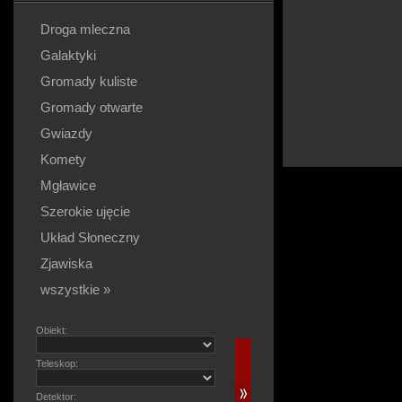
Droga mleczna
Galaktyki
Gromady kuliste
Gromady otwarte
Gwiazdy
Komety
Mgławice
Szerokie ujęcie
Układ Słoneczny
Zjawiska
wszystkie »
Obiekt:
Teleskop:
Detektor: