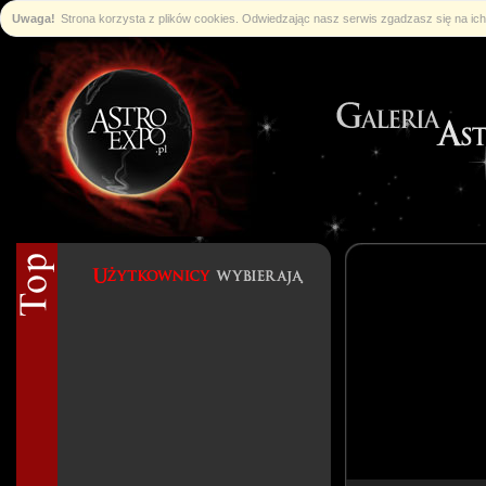
Uwaga!
Strona korzysta z plików cookies. Odwiedzając nasz serwis zgadzasz się na i