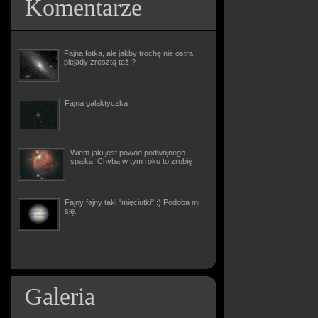
Komentarze
Fajna fotka, ale jakby trochę nie ostra,
plejady zresztą też ?
Fajna galaktyczka
Wiem jaki jest powód podwójnego
spajka. Chyba w tym roku to zrobię
Fajny fajny taki "mięciutki" :) Podoba mi
się.
Galeria