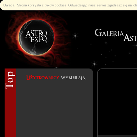
Uwaga!
Strona korzysta z plików cookies. Odwiedzając nasz serwis zgadzasz się na i