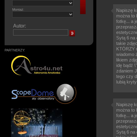
Montaż:
Napiszę k
można to b
fotkę... a
Autor:
przeprasz
estetyczn
Sytą 6 na 
takie zdję
KTÓRZY ma
PARTNERZY:
wiadomo ż
likiem zdj
idę bądź 
zdaniem JE
tego czy d
lubią kryt
Napiszę k
można to b
fotkę... a
przeprasz
estetyczn
Sytą 6 na 