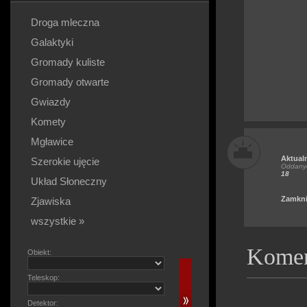
Droga mleczna
Galaktyki
Gromady kuliste
Gromady otwarte
Gwiazdy
Komety
Mgławice
Aktual
Szerokie ujęcie
Oddanyc
18
Układ Słoneczny
Zamkni
Zjawiska
wszystkie »
Komen
Obiekt:
Teleskop:
Detektor: