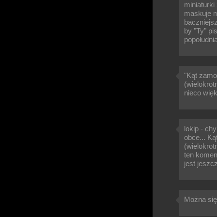
miniaturki
maskuje m
baczniejs
by "Ty" pi
popołudnia
"Kąt zamo
(wielokrot
nieco więk
lokip - ch
obce... K
(wielokrot
ten komen
jest jeszcz
Można się