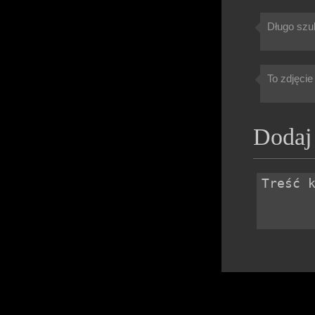
Długo szuk
To zdjęcie
Dodaj