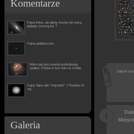
Komentarze
Fajna fotka, ale jakby trochę nie ostra,
plejady zresztą też ?
Fajna galaktyczka
Wiem jaki jest powód podwójnego
spajka. Chyba w tym roku to zrobię
Zdjęcie wyk
Fajny fajny taki "mięciutki" :) Podoba mi
się.
Data
Miejsce
Galeria