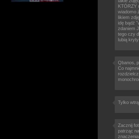
takie zdję
KTÓRZY ma
wiadomo ż
likiem zdj
idę bądź 
zdaniem JE
tego czy d
lubią kryt
Qbanos, p
Co najmnie
rozdzielcz
monochro
Tylko wtrą
Zacznij f
patrząc n
znaczenia