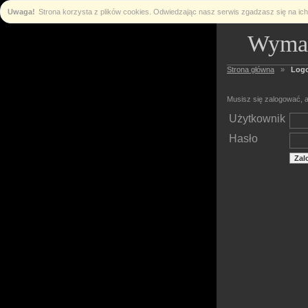
Uwaga!
Strona korzysta z plików cookies. Odwiedzając nasz serwis zgadzasz się na i
Wymag
Strona główna
»
Log
Musisz się zalogować, a
Użytkownik
Hasło