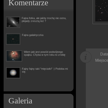
Komentarze
Fajna fotka, ale jakby trochę nie ostra,
plejady zresztą też ?
Fajna galaktyczka
Wiem jaki jest powód podwójnego
Data
spajka. Chyba w tym roku to zrobię
Miejsce
Fajny fajny taki "mięciutki" :) Podoba mi
się.
Galeria