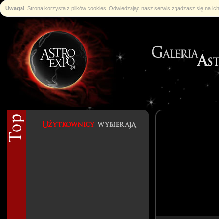
Uwaga!
Strona korzysta z plików cookies. Odwiedzając nasz serwis zgadzasz się na i