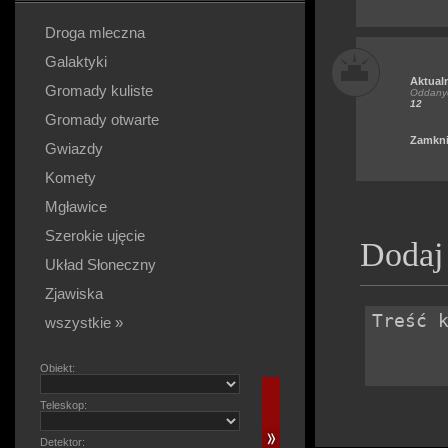
Droga mleczna
Galaktyki
Aktual
Gromady kuliste
Oddanyc
12
Gromady otwarte
Zamkni
Gwiazdy
Komety
Mgławice
Szerokie ujęcie
Dodaj
Układ Słoneczny
Zjawiska
wszystkie »
Obiekt:
Teleskop:
Detektor: