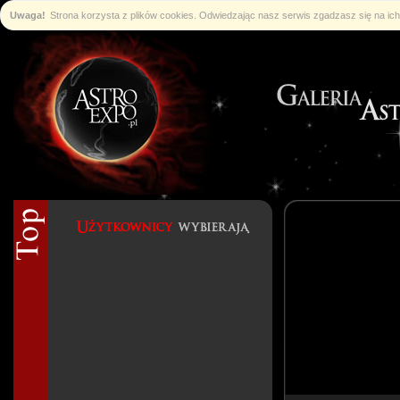
Uwaga!
Strona korzysta z plików cookies. Odwiedzając nasz serwis zgadzasz się na i