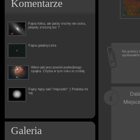
Komentarze
Fajna fotka, ale jakby trochę nie ostra,
plejady zresztą też ?
Fajna galaktyczka
Na granicy 
upolowałem 
Wiem jaki jest powód podwójnego
spajka. Chyba w tym roku to zrobię
Fajny fajny taki "mięciutki" :) Podoba mi
się.
Data
Miejsce
Galeria