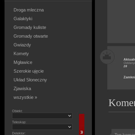
Droga mleczna
Galaktyki
Gromady kuliste
Gromady otwarte
Gwiazdy
Komety
Aktual
Mgławice
Oddanyc
28
Szerokie ujęcie
Zamkni
Układ Słoneczny
Zjawiska
wszystkie »
Komen
Obiekt:
Teleskop:
Detektor:
Ten koment