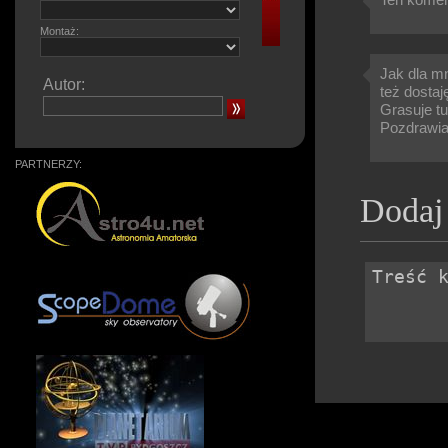
Montaż:
Jak dla mn
Autor:
też dostaj
Grasuje tu
Pozdrawi
PARTNERZY:
Dodaj