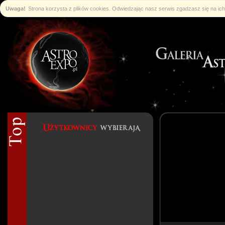
Uwaga!
Strona korzysta z plików cookies. Odwiedzając nasz serwis zgadzasz się na i