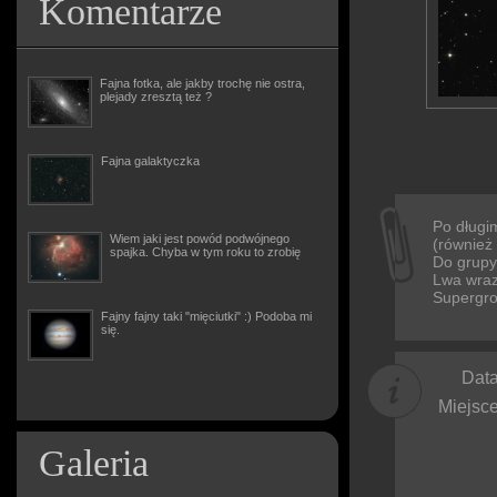
Komentarze
Fajna fotka, ale jakby trochę nie ostra,
plejady zresztą też ?
Fajna galaktyczka
Po długi
Wiem jaki jest powód podwójnego
(również
spajka. Chyba w tym roku to zrobię
Do grupy 
Lwa wraz
Supergro
Fajny fajny taki "mięciutki" :) Podoba mi
się.
Data
Miejsce
Galeria