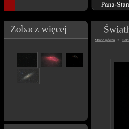
Zobacz więcej
Światł
Strona główna
»
Galer