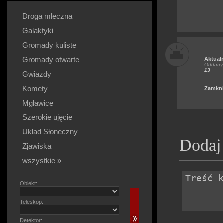
Droga mleczna
Galaktyki
Gromady kuliste
Gromady otwarte
Aktual
Oddanyc
13
Gwiazdy
Komety
Zamkni
Mgławice
Szerokie ujęcie
Układ Słoneczny
Dodaj
Zjawiska
wszystkie »
Obiekt:
Teleskop:
Detektor: