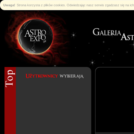
Uwaga!
Strona korzysta z plików cookies. Odwiedzając nasz serwis zgadzasz się na i