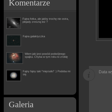
Komentarze
Fajna fotka, ale jakby trochę nie ostra,
plejady zresztą też ?
Fajna galaktyczka
Wiem jaki jest powód podwójnego
spajka. Chyba w tym roku to zrobię
Fajny fajny taki "mięciutki" :) Podoba mi
Data wy
się.
Galeria