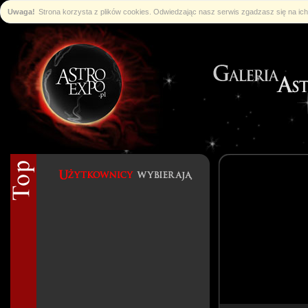
Uwaga!
Strona korzysta z plików cookies. Odwiedzając nasz serwis zgadzasz się na i