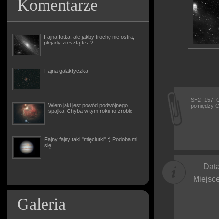
Komentarze
Fajna fotka, ale jakby trochę nie ostra,
plejady zresztą też ?
Fajna galaktyczka
SH2 -157. O
Wiem jaki jest powód podwójnego
pomiędzy C
spajka. Chyba w tym roku to zrobię
Fajny fajny taki "mięciutki" :) Podoba mi
się.
Data
Miejsce
Galeria