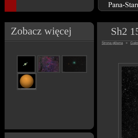
Zobacz więcej
Sh2 1
Strona główna
»
Galer