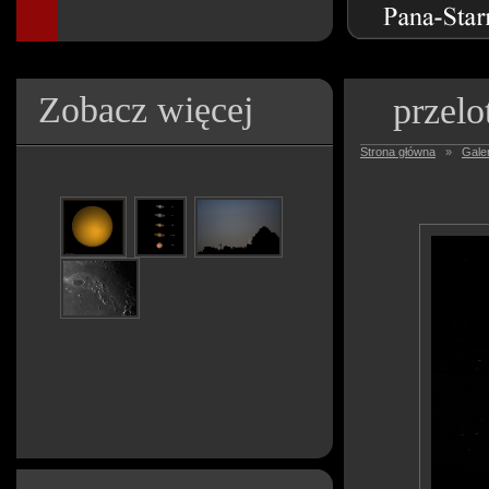
Zobacz więcej
przelot
Strona główna
»
Galer