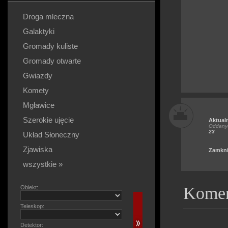
Droga mleczna
Galaktyki
Gromady kuliste
Gromady otwarte
Gwiazdy
Komety
Mgławice
Szerokie ujęcie
Aktual
Oddanyc
23
Układ Słoneczny
Zjawiska
Zamkni
wszystkie »
Komen
Obiekt:
Teleskop:
Detektor: