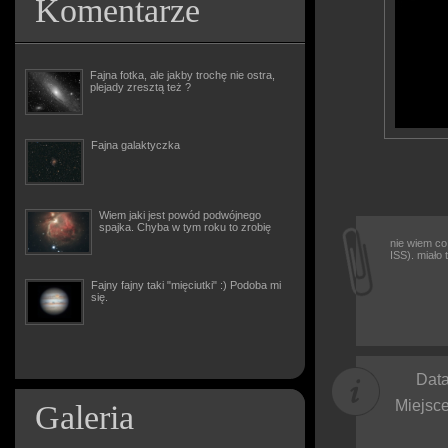
Komentarze
Fajna fotka, ale jakby trochę nie ostra,
plejady zresztą też ?
Fajna galaktyczka
Wiem jaki jest powód podwójnego
spajka. Chyba w tym roku to zrobię
nie wiem co 
ISS). miało
Fajny fajny taki "mięciutki" :) Podoba mi
się.
Data
Miejsce
Galeria