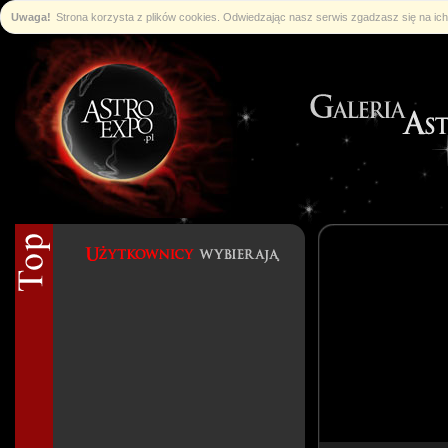
Uwaga!
Strona korzysta z plików cookies. Odwiedzając nasz serwis zgadzasz się na i