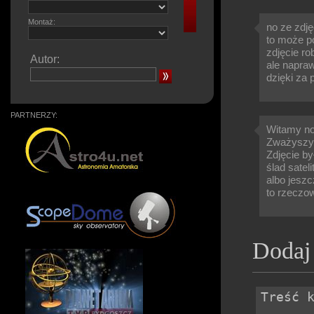
Montaż:
no ze zdję
to może po
zdjęcie ro
Autor:
ale napraw
dzięki za 
PARTNERZY:
Witamy no
Zważyszy p
Zdjęcie by
ślad satel
albo jeszc
to rzeczow
Dodaj