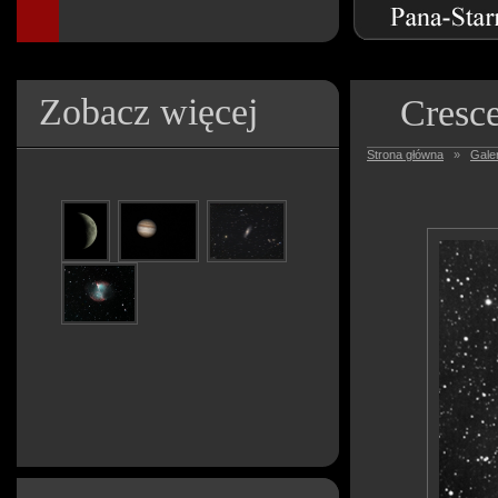
Zobacz więcej
Cresc
Strona główna
»
Galer