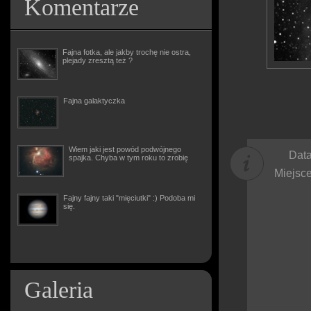
Komentarze
Fajna fotka, ale jakby trochę nie ostra,
plejady zresztą też ?
Fajna galaktyczka
Wiem jaki jest powód podwójnego
Data
spajka. Chyba w tym roku to zrobię
Miejsce
Fajny fajny taki "mięciutki" :) Podoba mi
się.
Galeria