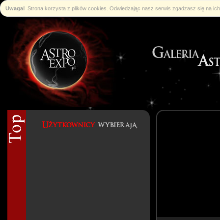
Uwaga!
Strona korzysta z plików cookies. Odwiedzając nasz serwis zgadzasz się na i