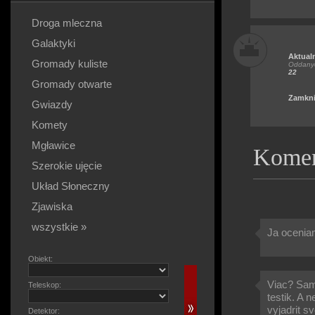
Droga mleczna
Galaktyki
Aktual
Gromady kuliste
Oddanyc
22
Gromady otwarte
Zamkni
Gwiazdy
Komety
Mgławice
Komen
Szerokie ujęcie
Układ Słoneczny
Zjawiska
wszystkie »
Ja oceniam
Obiekt:
Viac? Samo
Teleskop:
testik. A 
vyjadrit sv
Detektor: