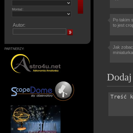
Montaż:
Po takim 
Autor:
to jest cro
Jak zobacz
PARTNERZY:
miniaturk
Dodaj