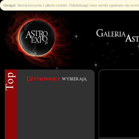
Uwaga!
Strona korzysta z plików cookies. Odwiedzając nasz serwis zgadzasz się na i