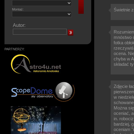
Świetnie z
Montaż:
Autor:
Rozumiem 
mnóstwo cz
fotka obł
rzeczywiś
PARTNERZY:
ocena. Nie
chyba w A
składać t
Zdjęcie ł
pierwszemu
w niedziel
schowane p
Można się
oceniać, 
in. roboci
bardziej,
oceniam "