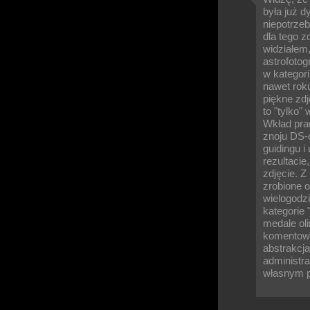
była już d
niepotrze
dla tego z
widziałem
astrofotog
w kategori
nawet roku
piękne zdj
to "tylko"
Wkład prac
znoju DS-
guidingu i
rezultacie
zdjęcie. Z
zrobione o
wielogodzi
kategorie 
medale oli
komentowa
abstrakcja
administra
własnym 