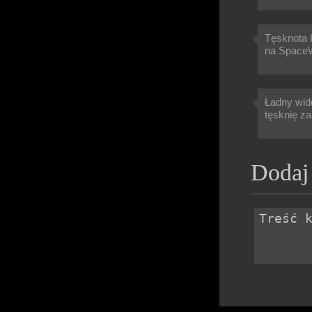
Tęsknota 
na SpaceW
Ładny wido
tęsknię za
Dodaj