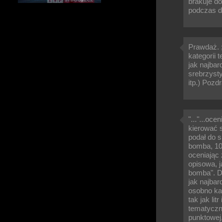
brakuje d
podczas d
Prawdaż. ;
kategorii
jak najbar
srebrzysty
itp.) Pozd
"..."...oc
kierować s
podał do s
bomba, 10 
oceniając 
opisowa, j
bomba". Dl
jak najbar
osobno kat
tak jak lit
tematyczne
punktowej,