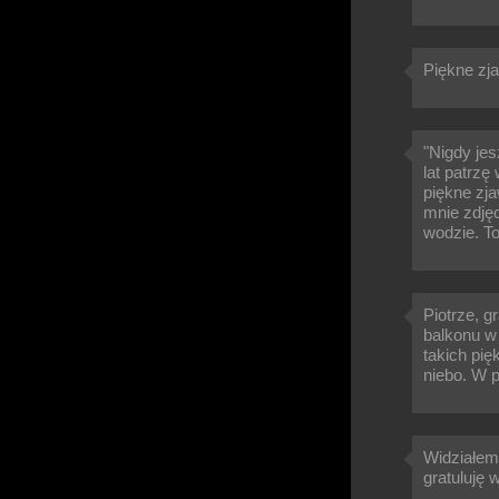
Piękne zja
"Nigdy jes
lat patrzę 
piękne zj
mnie zdję
wodzie. To
Piotrze, g
balkonu w
takich pię
niebo. W 
Widziałem 
gratuluję