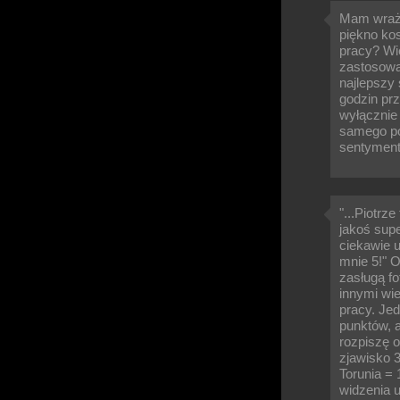
Mam wraże
piękno ko
pracy? Wi
zastosowan
najlepszy 
godzin prz
wyłącznie 
samego por
sentyment
"...Piotrz
jakoś sup
ciekawie 
mnie 5!" O
zasługą f
innymi wi
pracy. Jed
punktów, 
rozpiszę 
zjawisko 
Torunia = 
widzenia 