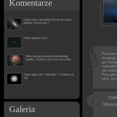
Komentarze
Fajna fotka, ale jakby trochę nie ostra,
plejady zresztą też ?
Fajna galaktyczka
Panorama
Wiem jaki jest powód podwójnego
znajdują
spajka. Chyba w tym roku to zrobię
go nastą
napisałe
nie widzi
Początkow
Fajny fajny taki "mięciutki" :) Podoba mi
się.
silny, że
Data
Miejsce
Galeria