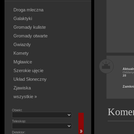
Droga mleczna
Galaktyki
Gromady kuliste
Gromady otwarte
Gwiazdy
Komety
Mgławice
Aktual
Szerokie ujęcie
Oddanyc
35
Układ Słoneczny
Zamkni
Zjawiska
wszystkie »
Komen
Obiekt:
Teleskop:
Detektor: