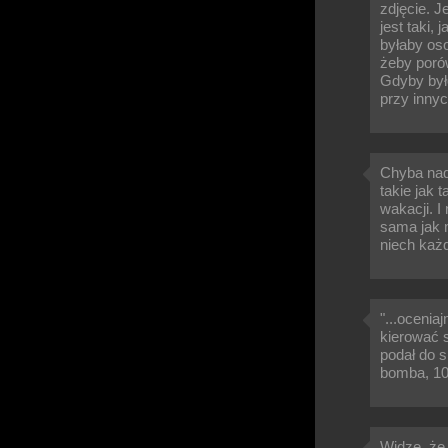
zdjęcie. 
jest taki,
byłaby os
żeby porów
Gdyby było
przy innyc
Chyba nada
takie jak 
wakacji. I
sama jak m
niech każ
"...oceni
kierować s
podał do s
bomba, 10 
Widzę, że