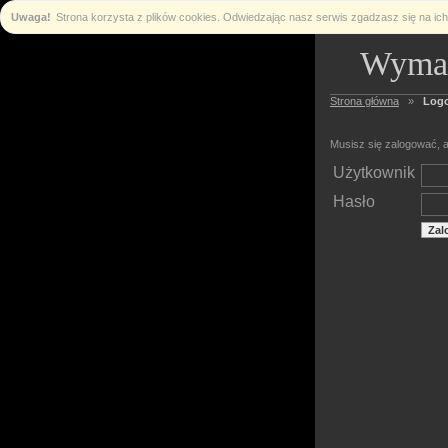
Uwaga!
Strona korzysta z plików cookies. Odwiedzając nasz serwis zgadzasz się na i
Wymag
Strona główna
»
Log
Musisz się zalogować, a
Użytkownik
Hasło