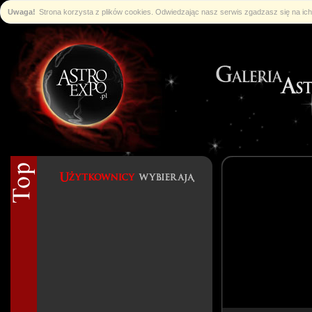
Uwaga!
Strona korzysta z plików cookies. Odwiedzając nasz serwis zgadzasz się na i