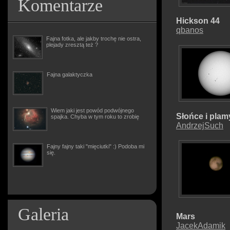
Komentarze
Hickson 44
qbanos
Fajna fotka, ale jakby trochę nie ostra,
plejady zresztą też ?
Fajna galaktyczka
Wiem jaki jest powód podwójnego
Słońce i plam
spajka. Chyba w tym roku to zrobię
AndrzejSuch
Fajny fajny taki "mięciutki" :) Podoba mi
się.
Galeria
Mars
JacekAdamik