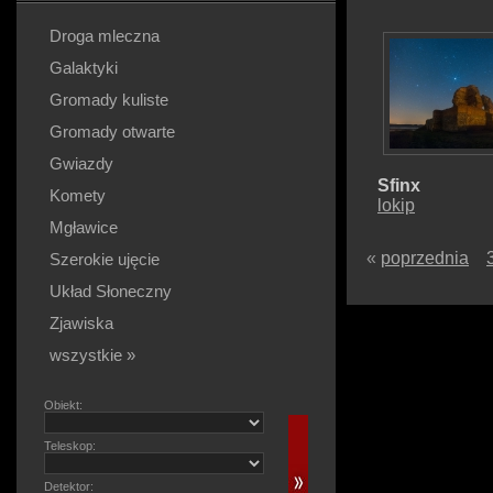
Droga mleczna
Galaktyki
Gromady kuliste
Gromady otwarte
Gwiazdy
Sfinx
Komety
lokip
Mgławice
«
poprzednia
Szerokie ujęcie
Układ Słoneczny
Zjawiska
wszystkie »
Obiekt:
Teleskop:
Detektor: