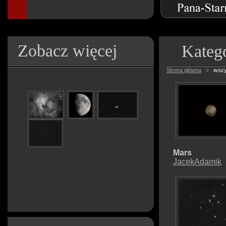
Zobacz więcej
Katego
Strona główna
»
wszy
Mars
JacekAdamik