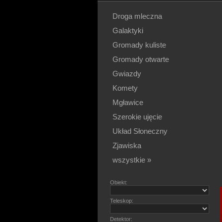
Droga mleczna
Galaktyki
Gromady kuliste
Gromady otwarte
Gwiazdy
Komety
Mgławice
Szerokie ujęcie
Układ Słoneczny
Zjawiska
wszystkie »
Obiekt:
Teleskop:
Detektor: