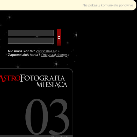
Nie pokazuj komunikatu ponownie
Nie masz konta?
Zarejestruj się
»
Zapomniałeś hasła?
Odzyskaj dostęp
»