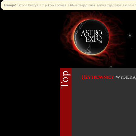
Uwaga!
Strona korzysta z plików cookies. Odwiedzając nasz serwis zgadzasz się na i