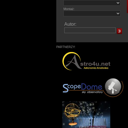
Montaż:
Autor:
PARTNERZY: