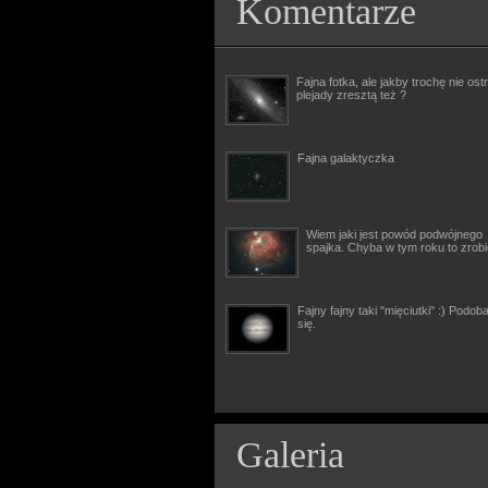
Komentarze
Fajna fotka, ale jakby trochę nie ostr
plejady zresztą też ?
Fajna galaktyczka
Wiem jaki jest powód podwójnego
spajka. Chyba w tym roku to zrob
Fajny fajny taki "mięciutki" :) Podob
się.
Galeria