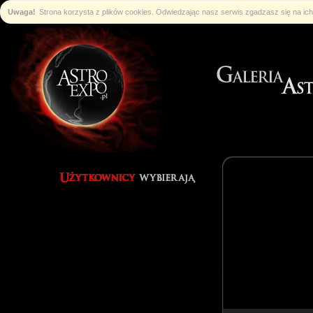
Uwaga!
Strona korzysta z plików cookies. Odwiedzając nasz serwis zgadzasz się na i