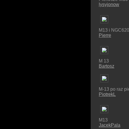
lysyjonow
M13 i NGC62
Pierre
M 13
Bartosz
M-13 po raz p
PiotrekL
M13
JacekPala