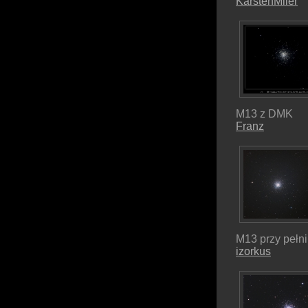
KarstenMller
M13 z DMK
Franz
M13 przy pełni
izorkus