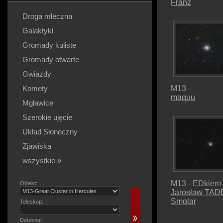
Franz
Droga mleczna
Galaktyki
Gromady kuliste
Gromady otwarte
Gwiazdy
Komety
M13
maquu
Mgławice
Szerokie ujęcie
Układ Słoneczny
Zjawiska
wszystkie »
M13 - EDkiem
Obiekt:
Jarosław TA
Smolar
Teleskop:
Detektor: