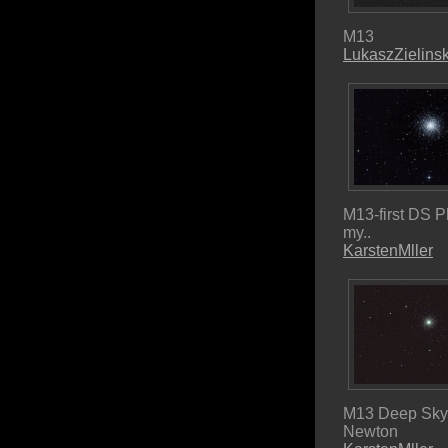
M13
LukaszZielinsk
M13-first DS P
my..
KarstenMller
M13 Deep Sky F
Newton