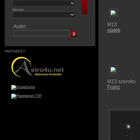
Montaż:
M13
Autor:
statek
PARTNERZY:
M13 szeroko
Franz