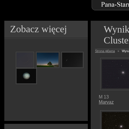
Zobacz więcej
Wynik
Cluste
Strona główna
»
Wysz
M 13
Marvaz