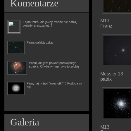
Komentarze
M13
Fajna fotka, ale jakby trochę nie ostra,
Franz
plejady zresztą też ?
Fajna galaktyczka
Wiem jaki jest powód podwójnego
spajka. Chyba w tym roku to zrobię
Messier 13
patrix
Fajny fajny taki "mięciutki" :) Podoba mi
się.
Galeria
M13