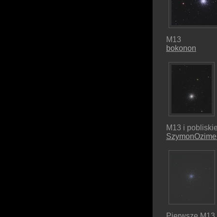
M13
bokonon
M13 i pobliskie
SzymonOzime
Pierwsze M13