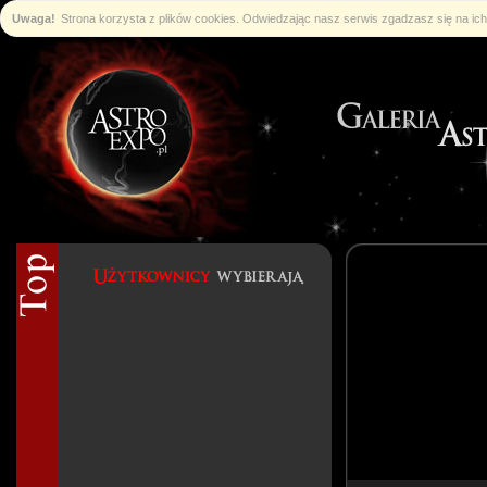
Uwaga!
Strona korzysta z plików cookies. Odwiedzając nasz serwis zgadzasz się na i