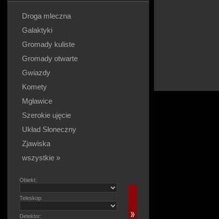
Droga mleczna
Galaktyki
Gromady kuliste
Gromady otwarte
Gwiazdy
Komety
Mgławice
Szerokie ujęcie
Układ Słoneczny
Zjawiska
wszystkie »
Obiekt:
Teleskop:
Detektor: