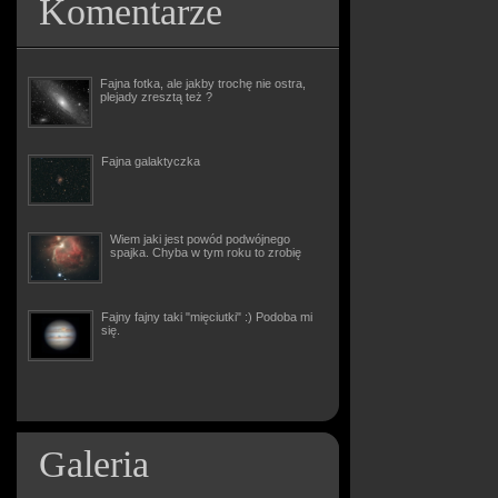
Komentarze
Fajna fotka, ale jakby trochę nie ostra,
plejady zresztą też ?
Fajna galaktyczka
Wiem jaki jest powód podwójnego
spajka. Chyba w tym roku to zrobię
Fajny fajny taki "mięciutki" :) Podoba mi
się.
Galeria