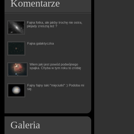
Komentarze
Fajna fotka, ale jakby trochę nie ostra,
plejady zresztą też ?
Fajna galaktyczka
Wiem jaki jest powód podwójnego
spajka. Chyba w tym roku to zrobię
Fajny fajny taki "mięciutki" :) Podoba mi
się.
Galeria