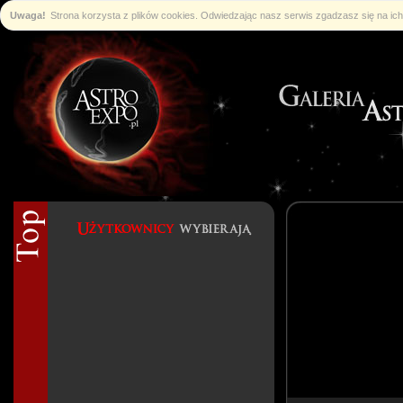
Uwaga!
Strona korzysta z plików cookies. Odwiedzając nasz serwis zgadzasz się na i