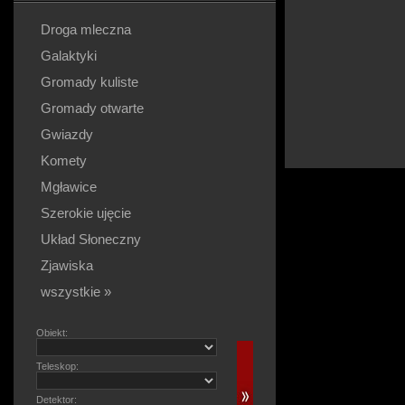
Droga mleczna
Galaktyki
Gromady kuliste
Gromady otwarte
Gwiazdy
Komety
Mgławice
Szerokie ujęcie
Układ Słoneczny
Zjawiska
wszystkie »
Obiekt:
Teleskop:
Detektor: