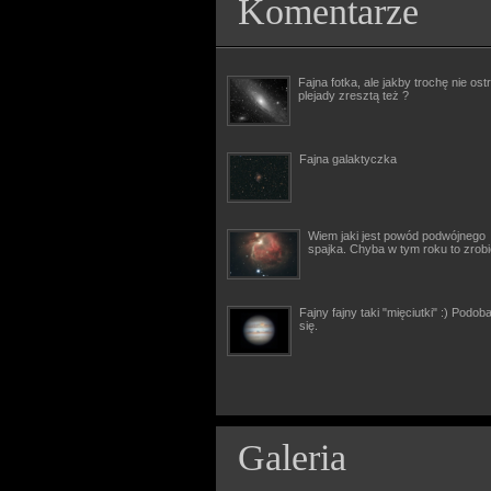
Komentarze
Fajna fotka, ale jakby trochę nie ostr
plejady zresztą też ?
Fajna galaktyczka
Wiem jaki jest powód podwójnego
spajka. Chyba w tym roku to zrob
Fajny fajny taki "mięciutki" :) Podob
się.
Galeria