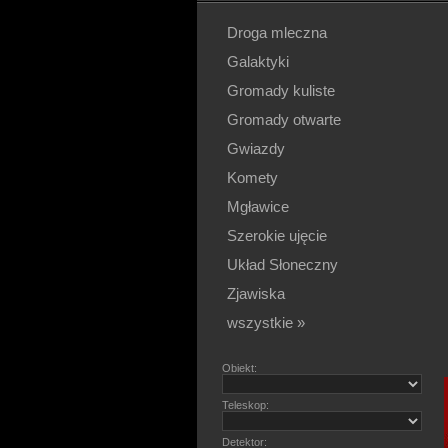
Droga mleczna
Galaktyki
Gromady kuliste
Gromady otwarte
Gwiazdy
Komety
Mgławice
Szerokie ujęcie
Układ Słoneczny
Zjawiska
wszystkie »
Obiekt:
Teleskop:
Detektor: