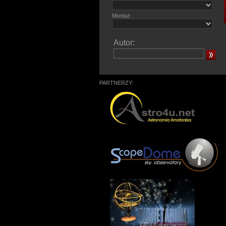
Montaż:
Autor:
PARTNERZY: