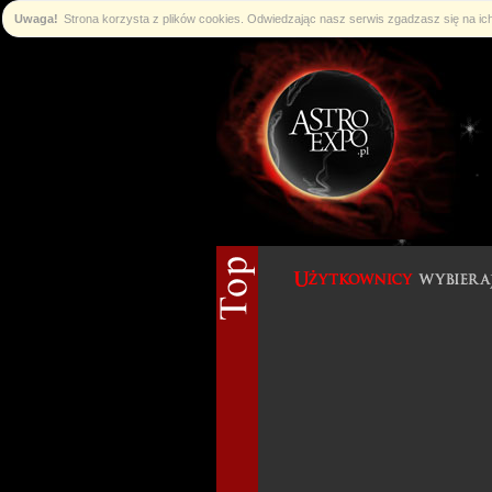
Uwaga!
Strona korzysta z plików cookies. Odwiedzając nasz serwis zgadzasz się na i