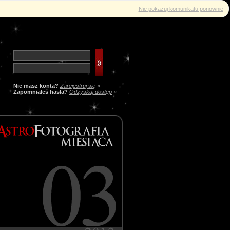
Nie pokazuj komunikatu ponownie
Nie masz konta?
Zarejestruj się
»
Zapomniałeś hasła?
Odzyskaj dostęp
»