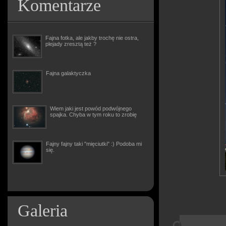
Komentarze
Fajna fotka, ale jakby trochę nie ostra,
plejady zresztą też ?
Fajna galaktyczka
Wiem jaki jest powód podwójnego
spajka. Chyba w tym roku to zrobię
Fajny fajny taki "mięciutki" :) Podoba mi
się.
Galeria