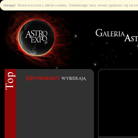
Uwaga!
Strona korzysta z plików cookies. Odwiedzając nasz serwis zgadzasz się na i