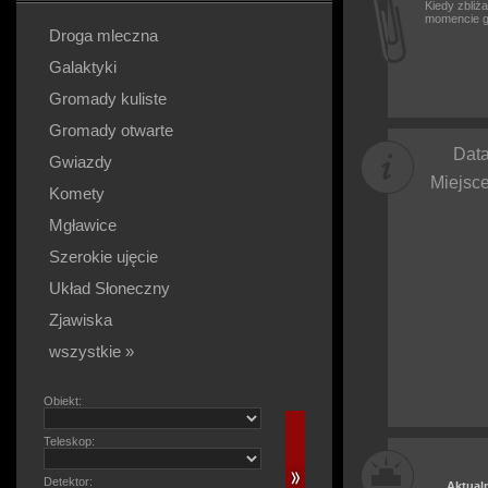
Kiedy zbliż
momencie g
Droga mleczna
Galaktyki
Gromady kuliste
Gromady otwarte
Data
Gwiazdy
Miejsce
Komety
Mgławice
Szerokie ujęcie
Układ Słoneczny
Zjawiska
wszystkie »
Obiekt:
Teleskop:
Detektor:
Aktual