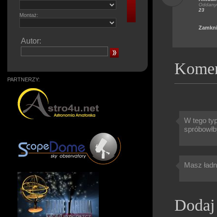
Oddanyc
23
Montaż:
Zamkni
Autor:
Komen
PARTNERZY:
W tego ty
spróbowłb
Masz ładne
Dodaj