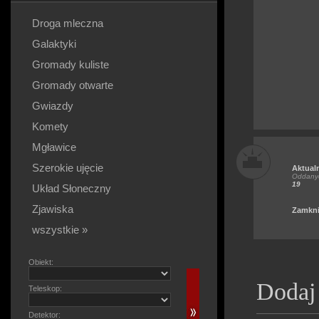
Droga mleczna
Galaktyki
Gromady kuliste
Gromady otwarte
Gwiazdy
Komety
Mgławice
Szerokie ujęcie
Aktual
Oddanyc
19
Układ Słoneczny
Zjawiska
Zamkni
wszystkie »
Obiekt:
Dodaj
Teleskop:
Detektor: