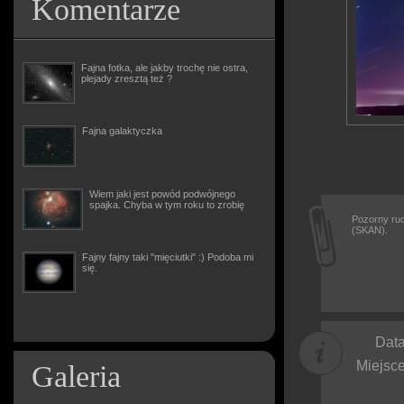
Komentarze
Fajna fotka, ale jakby trochę nie ostra,
plejady zresztą też ?
Fajna galaktyczka
Wiem jaki jest powód podwójnego
spajka. Chyba w tym roku to zrobię
Pozorny ruc
(SKAN).
Fajny fajny taki "mięciutki" :) Podoba mi
się.
Data
Miejsce
Galeria