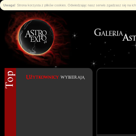
Uwaga!
Strona korzysta z plików cookies. Odwiedzając nasz serwis zgadzasz się na i