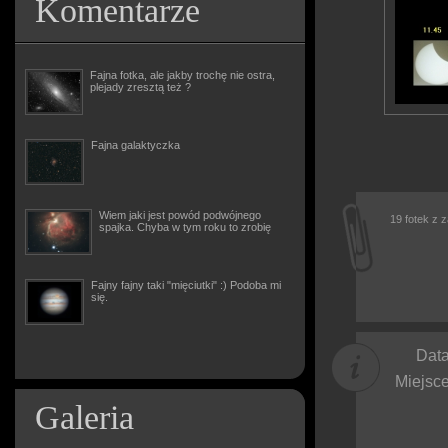
Komentarze
Fajna fotka, ale jakby trochę nie ostra,
plejady zresztą też ?
Fajna galaktyczka
Wiem jaki jest powód podwójnego
19 fotek z 
spajka. Chyba w tym roku to zrobię
Fajny fajny taki "mięciutki" :) Podoba mi
się.
Data
Miejsce
Galeria