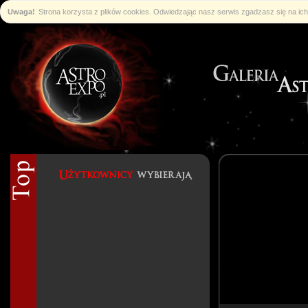
Uwaga!
Strona korzysta z plików cookies. Odwiedzając nasz serwis zgadzasz się na i