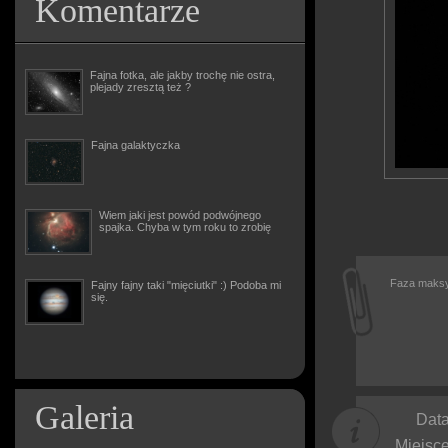
Komentarze
Fajna fotka, ale jakby trochę nie ostra,
plejady zresztą też ?
Fajna galaktyczka
Wiem jaki jest powód podwójnego
spajka. Chyba w tym roku to zrobię
Faza maksym
Fajny fajny taki "mięciutki" :) Podoba mi
się.
Galeria
Data
Miejsce