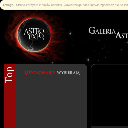
Uwaga!
Strona korzysta z plików cookies. Odwiedzając nasz serwis zgadzasz się na i