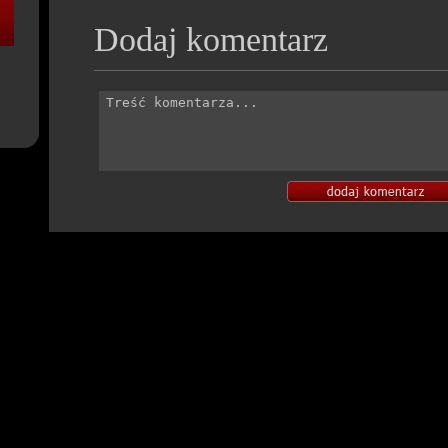
Dodaj komentarz