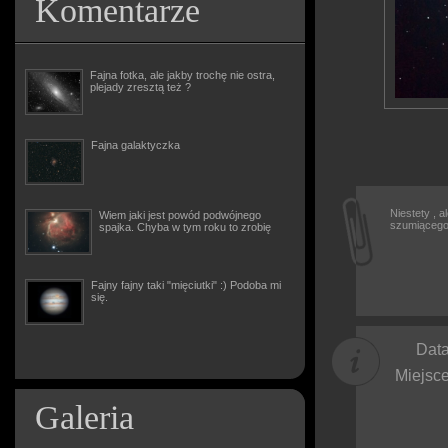
Komentarze
Fajna fotka, ale jakby trochę nie ostra,
plejady zresztą też ?
Fajna galaktyczka
Niestety , 
Wiem jaki jest powód podwójnego
szumiącego
spajka. Chyba w tym roku to zrobię
Fajny fajny taki "mięciutki" :) Podoba mi
się.
Data
Miejsce
Galeria