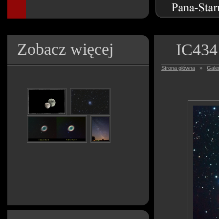
Zobacz więcej
IC434
Strona główna
»
Galer