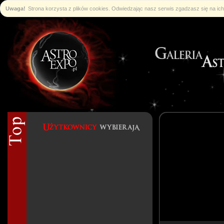
Uwaga!
Strona korzysta z plików cookies. Odwiedzając nasz serwis zgadzasz się na i