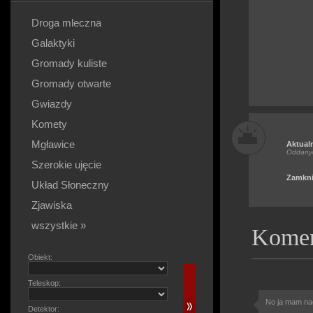
Droga mleczna
Galaktyki
Gromady kuliste
Gromady otwarte
Gwiazdy
Komety
Mgławice
Aktual
Oddany
Szerokie ujęcie
Zamkni
Układ Słoneczny
Zjawiska
wszystkie »
Komen
Obiekt:
Teleskop:
No ja mam nad
Detektor: