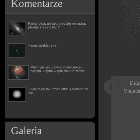
Komentarze
Fajna fotka, ale jakby trochę nie ostra,
plejady zresztą też ?
Fajna galaktyczka
Wiem jaki jest powód podwójnego
spajka. Chyba w tym roku to zrobię
Data
Fajny fajny taki "mięciutki" :) Podoba mi
Miejsce
się.
Galeria