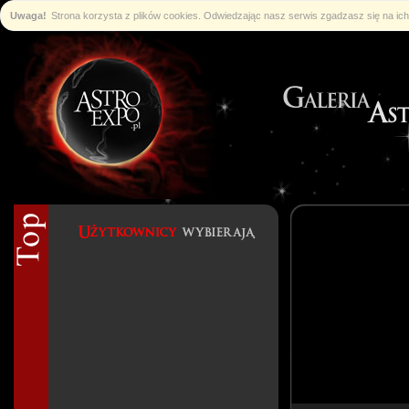
Uwaga!
Strona korzysta z plików cookies. Odwiedzając nasz serwis zgadzasz się na i