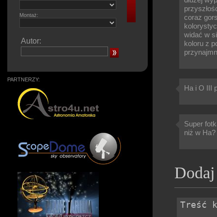
przyszłoś
Montaż:
coraz gors
kolorystyc
widać w si
Autor:
koloru z p
przynajmn
PARTNERZY:
Ha i O III
Super fotk
niż w Ha?
Dodaj