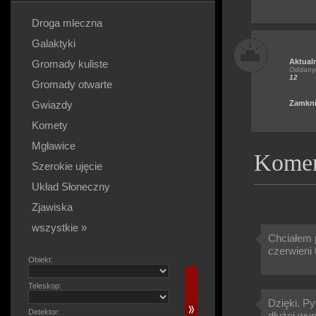
Droga mleczna
Galaktyki
Aktual
Gromady kuliste
Oddanyc
12
Gromady otwarte
Gwiazdy
Zamkni
Komety
Mgławice
Komen
Szerokie ujęcie
Układ Słoneczny
Zjawiska
wszystkie »
Chciałem p
czerwieni 
Obiekt:
Teleskop:
Dzięki. P
Detektor:
dłużej wyp