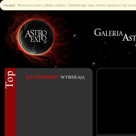
Uwaga!
Strona korzysta z plików cookies. Odwiedzając nasz serwis zgadzasz się na i