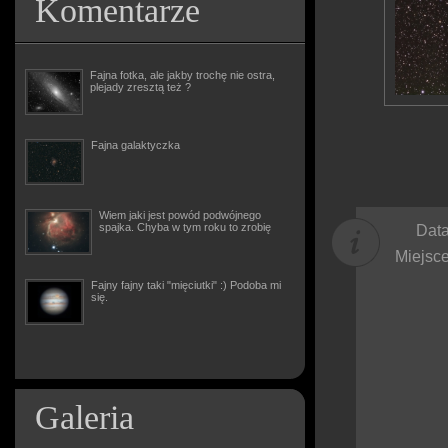
Komentarze
Fajna fotka, ale jakby trochę nie ostra,
plejady zresztą też ?
Fajna galaktyczka
Wiem jaki jest powód podwójnego
spajka. Chyba w tym roku to zrobię
Data
Miejsce
Fajny fajny taki "mięciutki" :) Podoba mi
się.
Galeria