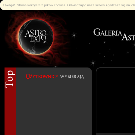
Uwaga!
Strona korzysta z plików cookies. Odwiedzając nasz serwis zgadzasz się na i