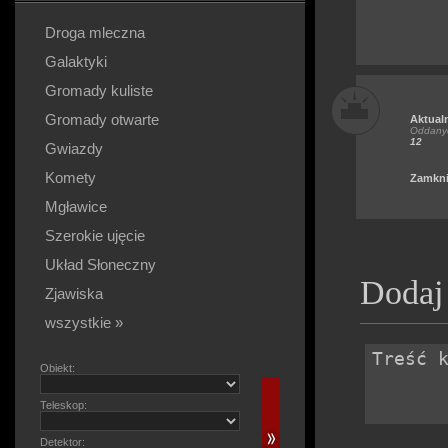
Droga mleczna
Galaktyki
Gromady kuliste
Gromady otwarte
Aktual
Oddanyc
12
Gwiazdy
Komety
Zamkni
Mgławice
Szerokie ujęcie
Układ Słoneczny
Dodaj
Zjawiska
wszystkie »
Obiekt:
Teleskop:
Detektor: