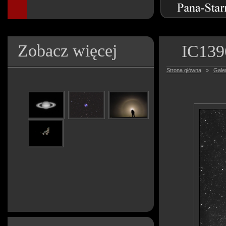
Zobacz więcej
IC139
Strona główna
»
Galer