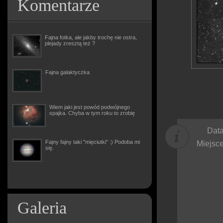
Komentarze
Fajna fotka, ale jakby trochę nie ostra,
plejady zresztą też ?
Fajna galaktyczka
Wiem jaki jest powód podwójnego
spajka. Chyba w tym roku to zrobię
Data
Fajny fajny taki "mięciutki" :) Podoba mi
Miejsce
się.
Galeria