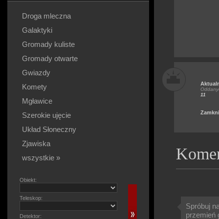
Droga mleczna
Galaktyki
Gromady kuliste
Gromady otwarte
Gwiazdy
Aktual
Komety
Oddanyc
11
Mgławice
Zamkni
Szerokie ujęcie
Układ Słoneczny
Zjawiska
Komen
wszystkie »
Obiekt:
Teleskop:
Spróbuj na
przemień g
Detektor: