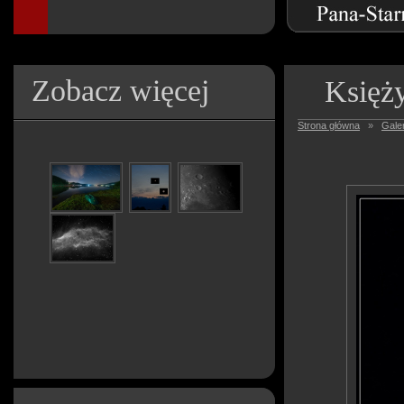
Zobacz więcej
Księż
Strona główna
»
Galer