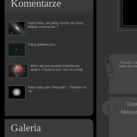
Komentarze
Fajna fotka, ale jakby trochę nie ostra,
plejady zresztą też ?
Fajna galaktyczka
Testuję z z
Wiem jaki jest powód podwójnego
będę się sta
spajka. Chyba w tym roku to zrobię
Fajny fajny taki "mięciutki" :) Podoba mi
się.
Data
Miejsce
Galeria