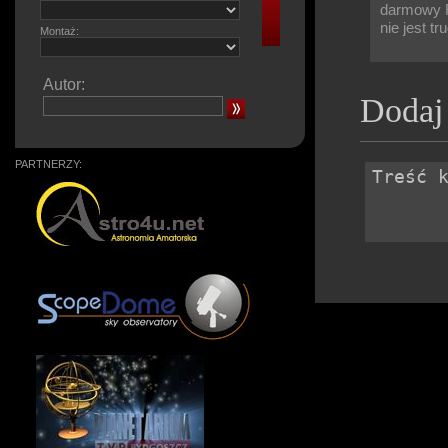
darmowy Re
nie jest tr
Montaż:
Autor:
Dodaj
PARTNERZY: