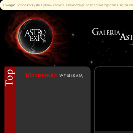
Uwaga!
Strona korzysta z plików cookies. Odwiedzając nasz serwis zgadzasz się na i