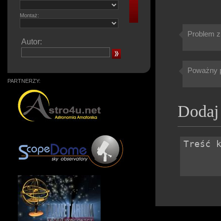
Montaż:
Problem z
Autor:
Poważny p
PARTNERZY:
Dodaj