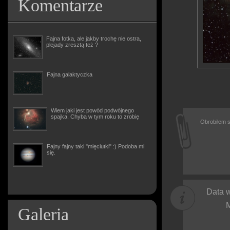
Komentarze
Fajna fotka, ale jakby trochę nie ostra,
plejady zresztą też ?
Fajna galaktyczka
Wiem jaki jest powód podwójnego
spajka. Chyba w tym roku to zrobię
Obrobiłem s
Fajny fajny taki "mięciutki" :) Podoba mi
się.
Data w
M
Galeria