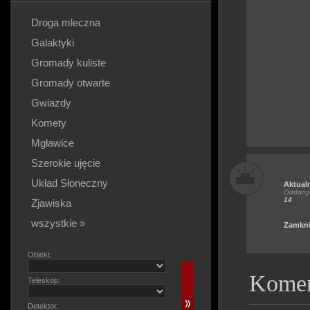
Droga mleczna
Galaktyki
Gromady kuliste
Gromady otwarte
Gwiazdy
Komety
Mgławice
Szerokie ujęcie
Układ Słoneczny
Aktual
Oddanyc
14
Zjawiska
wszystkie »
Zamkni
Obiekt:
Komen
Teleskop:
Detektor: