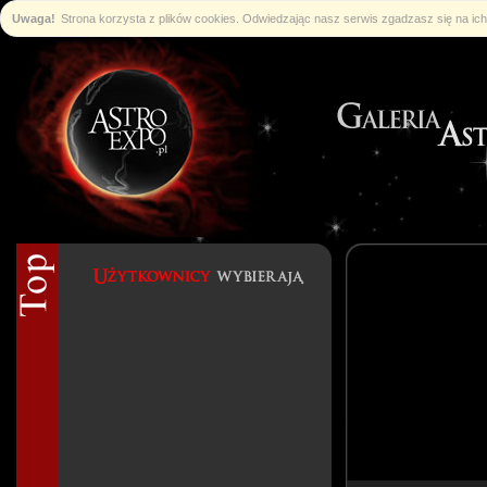
Uwaga!
Strona korzysta z plików cookies. Odwiedzając nasz serwis zgadzasz się na i