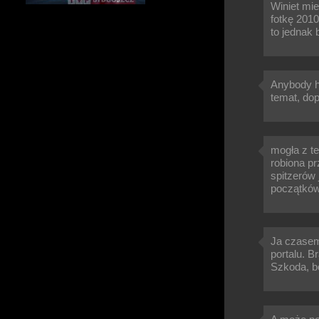
Winiet mie
fotkę 2010
to jednak 
Anybody ho
temat, dopó
mogła z t
robiona p
spitzerów 
początków 
Ja czasem 
portalu. B
Szkoda, bo