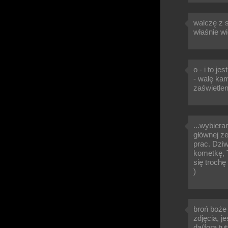
walczę z s
właśnie wi
o - i to je
- walę ka
zaświetlen
...wybiera
głównej z
prac. Dziw
kometkę, T
się trochę
)
broń boże 
zdjęcia, j
da(fora,tu