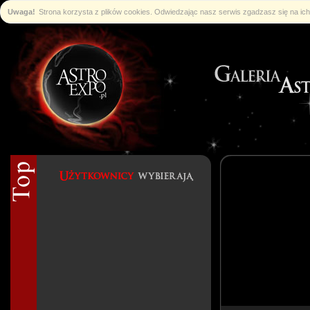
Uwaga!
Strona korzysta z plików cookies. Odwiedzając nasz serwis zgadzasz się na i