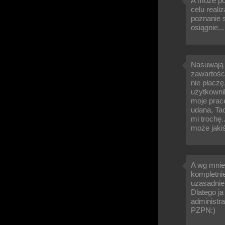
A może po
celu reali
poznanie s
osiągnie..
Nasuwają m
zawartości
nie płaczę
użytkowni
moje prace
udana, Ta
mi trochę.
może jakiś
A wg mnie 
kompletni
uzasadnie
Dlatego ja
administra
PZPN:)