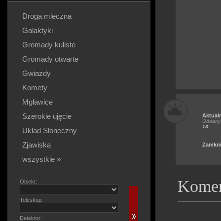
Droga mleczna
Galaktyki
Gromady kuliste
Gromady otwarte
Gwiazdy
Komety
Mgławice
Szerokie ujęcie
Aktual
Oddanyc
13
Układ Słoneczny
Zjawiska
Zamkni
wszystkie »
Komen
Obiekt:
Teleskop:
Detektor: