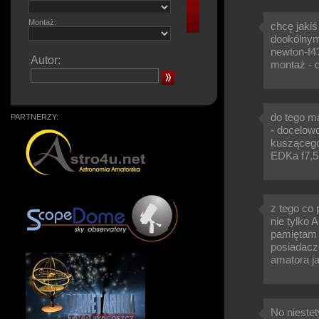
Montaż:
chcę jaki
dookólnym
newton-f4
Autor:
montaż - d
do tego ma
PARTNERZY:
- docelowo
kuszącego
EDKa f7,5
z tego co 
nie tylko 
pamiętam k
posiadacz
amatora ja
No niestet