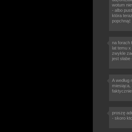
wotum niew
- albo pust
która tera
popchnąć s
na forach 
lat temu x 
zwykle zadz
jest słabe
A według m
miesiąca, 
faktycznie
proszę ad
- skoro kt