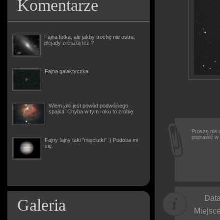
Komentarze
Fajna fotka, ale jakby trochę nie ostra,
plejady zresztą też ?
Fajna galaktyczka
Wiem jaki jest powód podwójnego
spajka. Chyba w tym roku to zrobię
Proszę nie 
poprawić w 
Fajny fajny taki "mięciutki" :) Podoba mi
się.
Data
Galeria
Miejsce