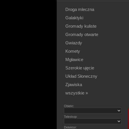
Droga mleczna
Galaktyki
Gromady kuliste
Gromady otwarte
Gwiazdy
Komety
Mgławice
Szerokie ujęcie
Układ Słoneczny
Zjawiska
wszystkie »
Obiekt:
Teleskop:
Detektor: