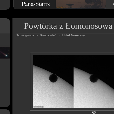
Powtórka z Łomonosowa
Strona główna
»
Galeria zdjęć
»
Układ Słoneczny