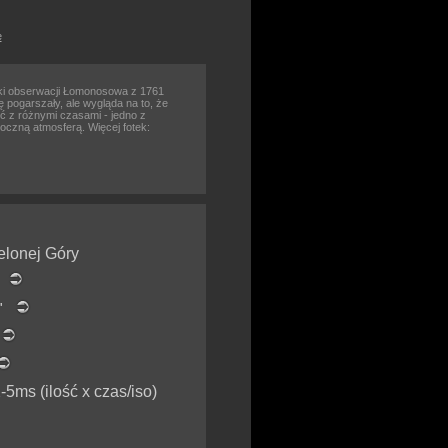
e
ki obserwacji Łomonosowa z 1761
 pogarszały, ale wygląda na to, że
ęć z różnymi czasami - jedno z
doczną atmosferą. Więcej fotek:
elonej Góry
s
8"
o
5ms (ilość x czas/iso)