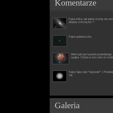
Komentarze
Fajna fotka, ale jakby trochę nie ostr
plejady zresztą też ?
Fajna galaktyczka
Wiem jaki jest powód podwójnego
spajka. Chyba w tym roku to zrob
Fajny fajny taki "mięciutki" :) Podob
się.
Galeria