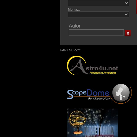
Montaż:
Autor:
PARTNERZY: