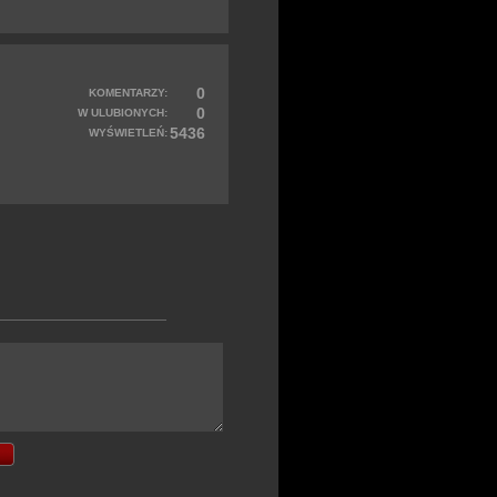
0
KOMENTARZY:
0
W ULUBIONYCH:
5436
WYŚWIETLEŃ: