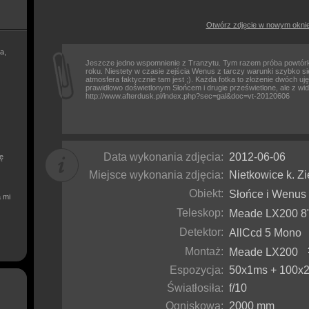
Otwórz zdjęcie w nowym okni
a,
Jeszcze jedno wspomnienie z Tranzytu. Tym razem próba powtór
roku. Niestety w czasie zejścia Wenus z tarczy warunki szybko się
atmosfera faktycznie tam jest ;). Każda fotka to złożenie dwóch uj
prawidłowo doświetlonym Słońcem i drugie prześwietlone, ale z wi
http://www.afterdusk.pl/index.php?sec=gal&doc=vt-20120606
Data wykonania zdjęcia:
2012-06-06
ię
Miejsce wykonania zdjęcia:
Nietkowice k. Zi
Obiekt:
Słońce i Wenu
a mi
Teleskop:
Meade LX200 
Detektor:
AllCcd 5 Mon
Montaż:
Meade LX200
Espozycja:
50x1ms + 100x2-
Światłosiła:
f/10
Ogniskowa:
2000 mm