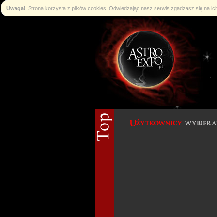
Uwaga!
Strona korzysta z plików cookies. Odwiedzając nasz serwis zgadzasz się na i