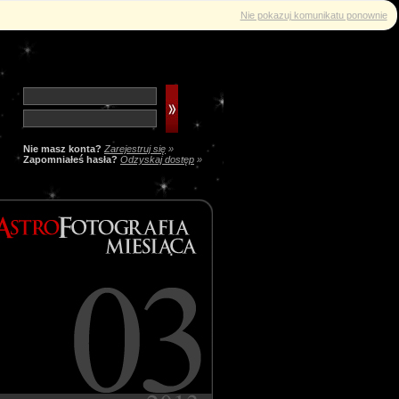
Nie pokazuj komunikatu ponownie
Nie masz konta?
Zarejestruj się
»
Zapomniałeś hasła?
Odzyskaj dostęp
»