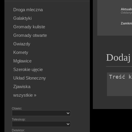
Droga mleczna
Aktual
Oddany
Galaktyki
Zamkni
Gromady kuliste
Gromady otwarte
Gwiazdy
Komety
Dodaj
Mgławice
Szerokie ujęcie
Układ Słoneczny
Zjawiska
wszystkie »
Obiekt:
Teleskop:
Detektor: