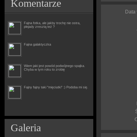
Komentarze
Data
Fajna fotka, ale jakby trochę nie ostra,
plejady zresztą też ?
Fajna galaktyczka
Wiem jaki jest powód podwójnego spajka.
Chyba w tym roku to zrobię
Fajny fajny taki "mięciutki" :) Podoba mi się.
Galeria