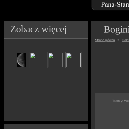
Zobacz więcej
Bogin
Strona główna
»
Galer
Tranzyt Wen