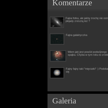
Komentarze
Fajna fotka, ale jakby trochę nie ostr
plejady zresztą też ?
Fajna galaktyczka
Wiem jaki jest powód podwójnego
spajka. Chyba w tym roku to zrob
Fajny fajny taki "mięciutki" :) Podob
się.
Galeria