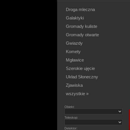
Droga mleczna
Galaktyki
Gromady kuliste
Gromady otwarte
Gwiazdy
Komety
Mgławice
Szerokie ujęcie
Układ Słoneczny
Zjawiska
wszystkie »
Obiekt:
Teleskop:
Detektor: