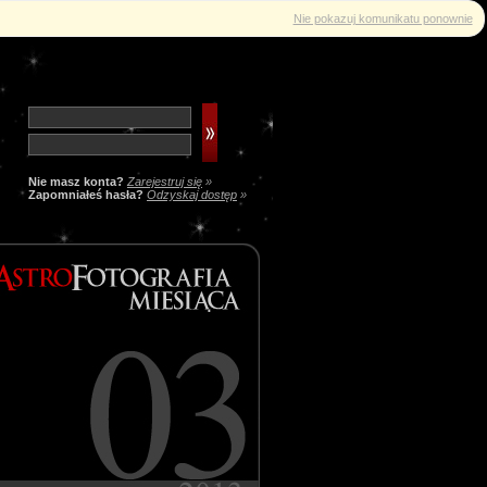
Nie pokazuj komunikatu ponownie
Nie masz konta?
Zarejestruj się
»
Zapomniałeś hasła?
Odzyskaj dostęp
»