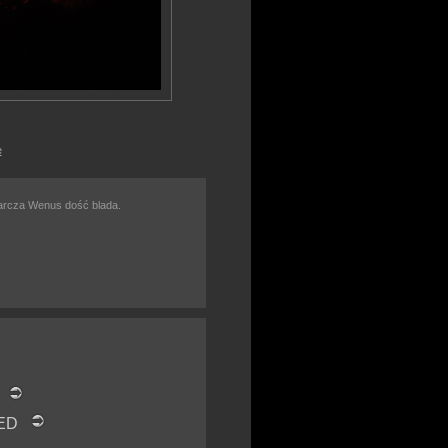
e
arcza Wenus dość blada.
s
80ED