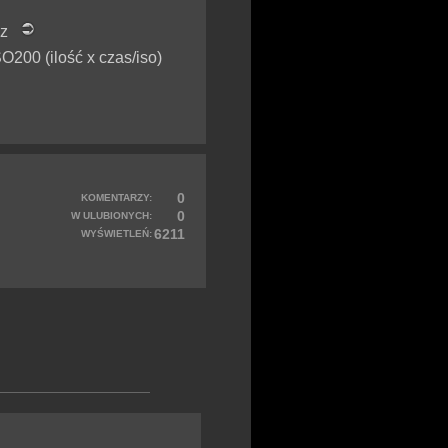
tAz
O200 (ilość x czas/iso)
0
KOMENTARZY:
0
W ULUBIONYCH:
6211
WYŚWIETLEŃ: