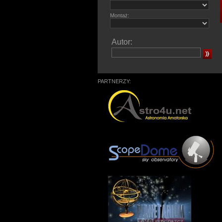
Montaż:
Autor:
PARTNERZY: