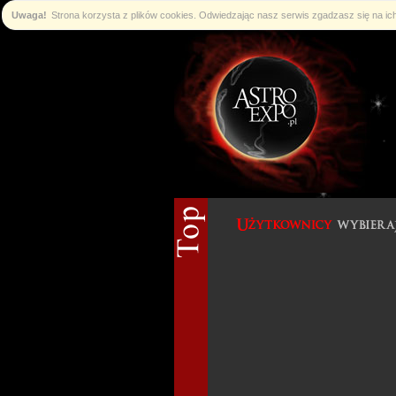
Uwaga!
Strona korzysta z plików cookies. Odwiedzając nasz serwis zgadzasz się na i