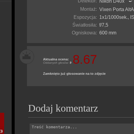
Detektor:
Nikon D40x
Montaż:
Vixen Porta Al
Espozycja:
1x1/1000sek., IS
Światłosiła:
f/7,5
Ogniskowa:
600 mm
8.67
Aktualna ocena:
Oddanych głosów:
9
Zamknięto już głosowanie na to zdjęcie
Dodaj komentarz