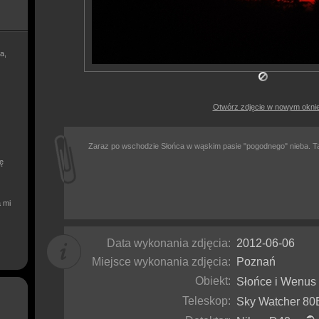
a,
Otwórz zdjęcie w nowym okni
Zaraz po wschodzie Słońca w wąskim pasie "pogodnego" nieba. T
ię
a mi
Data wykonania zdjęcia:
2012-06-06
Miejsce wykonania zdjęcia:
Poznań
Obiekt:
Słońce i Wenu
Teleskop:
Sky Watcher 