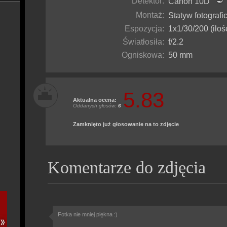
Detektor:
Canon 10D
Montaż:
Statyw fotograf
Espozycja:
1x1/30/200 (iloś
Światłosiła:
f/2.2
Ogniskowa:
50 mm
5.83
Aktualna ocena:
Oddanych głosów:
6
Zamknięto już głosowanie na to zdjęcie
Komentarze do zdjęcia
Fotka nie mniej piękna :)