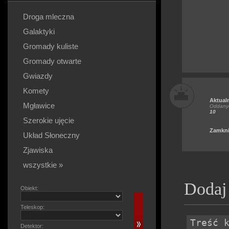
Droga mleczna
Galaktyki
Gromady kuliste
Gromady otwarte
Gwiazdy
Komety
Aktual
Mgławice
Oddanyc
10
Szerokie ujęcie
Zamkni
Układ Słoneczny
Zjawiska
wszystkie »
Dodaj
Obiekt:
Teleskop:
Detektor: