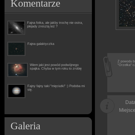
Komentarze
Fajna fotka, ale jakby trochę nie ostra,
plejady zresztą też ?
Fajna galaktyczka
Z powodu b
Wiem jaki jest powód podwójnego
"Orzełka" cz
spajka. Chyba w tym roku to zrobię
Fajny fajny taki "mięciutki" :) Podoba mi
się.
Data
Miejsce
Galeria