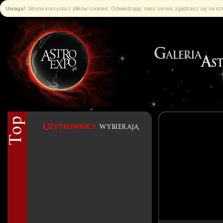
Uwaga!
Strona korzysta z plików cookies. Odwiedzając nasz serwis zgadzasz się na i