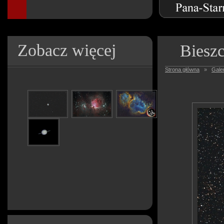
Zobacz więcej
Bieszc
Strona główna
»
Galer